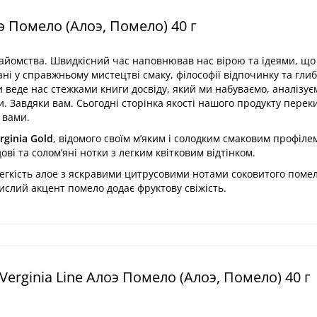
э Помело (Алоэ, Помело) 40 г
знайомства. Швидкісний час наповнював нас вірою та ідеями, щ
ані у справжньому мистецтві смаку, філософії відпочинку та глиб
и веде нас стежками книги досвіду, який ми набуваємо, аналізує
и. Завдяки вам. Сьогодні сторінка якості нашого продукту перек
 вами.
irginia Gold
, відомого своїм м’яким і солодким смаковим профіле
ові та солом’яні нотки з легким квітковим відтінком.
егкість алое з яскравими цитрусовими нотами соковитого помел
ислий акцент помело додає фруктову свіжість.
erginia Line Алоэ Помело (Алоэ, Помело) 40 г