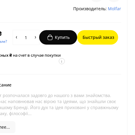
Производитель:
Molfar
₴
Купить
Быстрый заказ
вле?
сных ₴
на счет в случае покупки
i
сание
ar розпочалася задовго до нашого з вами знайомства.
час наповнював нас вірою та ідеями, що знайшли своє
ашому Бренді. Його дух та ідея приховані у справжньому
ку, філософії...
ее...