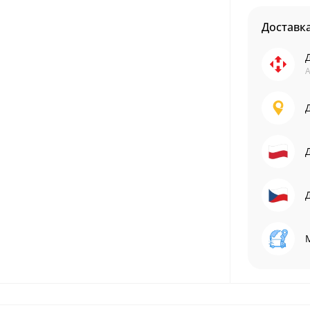
Доставк
А