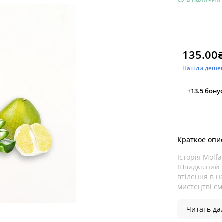
135.00
Нашли деше
+13.5
бону
Краткое опи
Історія Molf
Швидкісний 
втілення в н
мистецтві сма
Читать дал