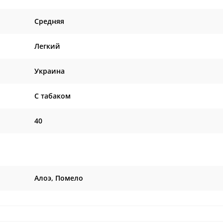
Средняя
Легкий
Украина
C табаком
40
Алоэ, Помело