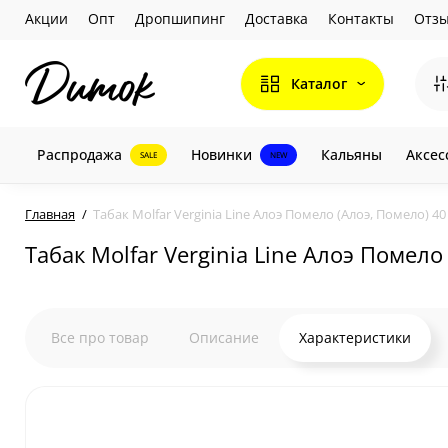
Акции
Опт
Дропшипинг
Доставка
Контакты
Отз
Каталог
Распродажа
Новинки
Кальяны
Аксес
SALE
NEW
Главная
Табак Molfar Verginia Line Алоэ Помело (Алоэ, Помело) 40
Табак Molfar Verginia Line Алоэ Помело 
Все про товар
Описание
Характеристики