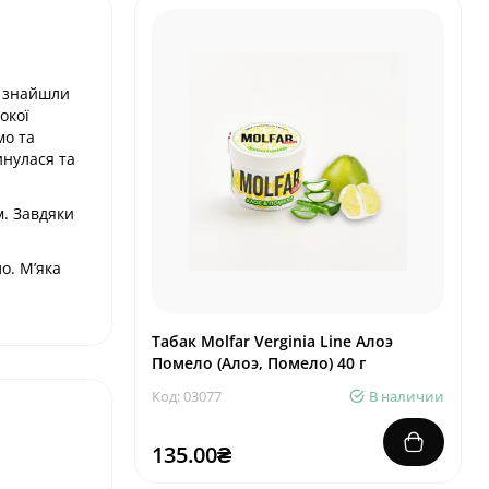
о знайшли
окої
мо та
инулася та
м. Завдяки
о. М’яка
Табак Molfar Verginia Line Алоэ
Помело (Алоэ, Помело) 40 г
Код: 03077
В наличии
135.00₴