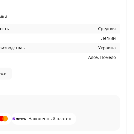
ики
ость -
Средняя
Легкий
оизводства -
Украина
Алоэ, Помело
все
Наложенный платеж