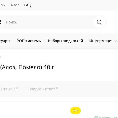
ывы
Блог
FAQ
суары
POD-системы
Наборы жидкостей
Информация
 г
(Алоэ, Помело) 40 г
0
0
Отзывы
Вопрос - ответ
Хит
В наличии