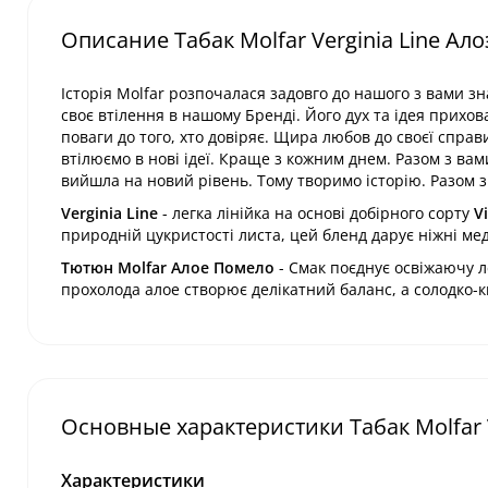
Описание Табак Molfar Verginia Line Ало
Історія Molfar розпочалася задовго до нашого з вами 
своє втілення в нашому Бренді. Його дух та ідея прихов
поваги до того, хто довіряє. Щира любов до своєї справ
втілюємо в нові ідеї. Краще з кожним днем. Разом з вам
вийшла на новий рівень. Тому творимо історію. Разом з
Verginia Line
- легка лінійка на основі добірного сорту
V
природній цукристості листа, цей бленд дарує ніжні мед
Тютюн Molfar Алое Помело
- Смак поєднує освіжаючу л
прохолода алое створює делікатний баланс, а солодко-к
Основные характеристики Табак Molfar V
Характеристики