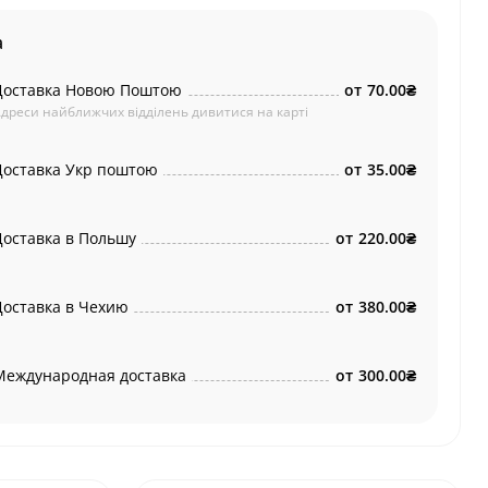
а
Доставка Новою Поштою
от
70.00₴
дреси найближчих відділень дивитися на карті
Доставка Укр поштою
от
35.00₴
Доставка в Польшу
от
220.00₴
Доставка в Чехию
от
380.00₴
Международная доставка
от
300.00₴