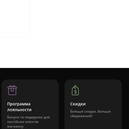
Программа
Скидки
лояльности
Больше скидок, больше
сбережений!
Бонуси та подарунки для
постійних клієнтів
магазину