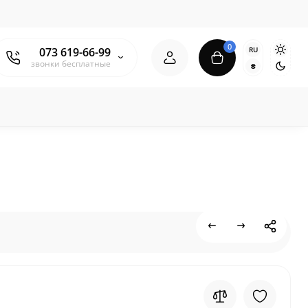
0
RU
073 619-66-99
звонки бесплатные
₴