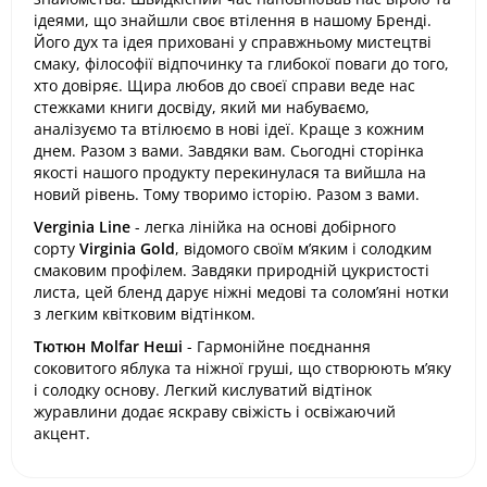
ідеями, що знайшли своє втілення в нашому Бренді.
Його дух та ідея приховані у справжньому мистецтві
смаку, філософії відпочинку та глибокої поваги до того,
хто довіряє. Щира любов до своєї справи веде нас
стежками книги досвіду, який ми набуваємо,
аналізуємо та втілюємо в нові ідеї. Краще з кожним
днем. Разом з вами. Завдяки вам. Сьогодні сторінка
якості нашого продукту перекинулася та вийшла на
новий рівень. Тому творимо історію. Разом з вами.
Verginia Line
- легка лінійка на основі добірного
сорту
Virginia Gold
, відомого своїм м’яким і солодким
смаковим профілем. Завдяки природній цукристості
листа, цей бленд дарує ніжні медові та солом’яні нотки
з легким квітковим відтінком.
Тютюн Molfar Неші
- Гармонійне поєднання
соковитого яблука та ніжної груші, що створюють м’яку
і солодку основу. Легкий кислуватий відтінок
журавлини додає яскраву свіжість і освіжаючий
акцент.