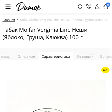
0
Главная
Табак Molfar Verginia Line Неши (Яблоко, Груша, Клюква) 10
Табак Molfar Verginia Line Неши
(Яблоко, Груша, Клюква) 100 г
0
 товар
Описание
Характеристики
Отзывы
Вопрос
Хит