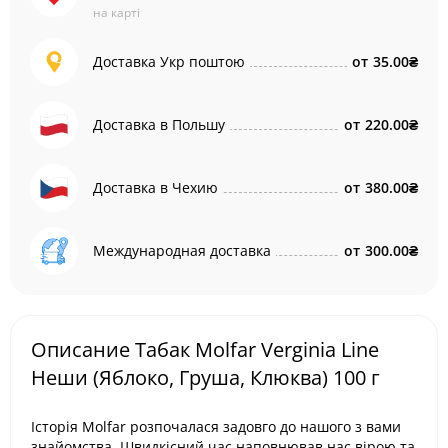
на карті
Доставка Укр поштою
от
35.00₴
Доставка в Польшу
от
220.00₴
Доставка в Чехию
от
380.00₴
Международная доставка
от
300.00₴
Описание Табак Molfar Verginia Line
Неши (Яблоко, Груша, Клюква) 100 г
Історія Molfar розпочалася задовго до нашого з вами
знайомства. Швидкісний час наповнював нас вірою та