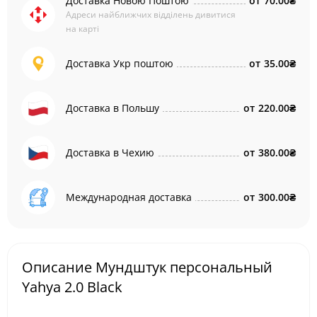
Доставка Новою Поштою
от
70.00₴
Адреси найближчих відділень дивитися
на карті
Доставка Укр поштою
от
35.00₴
Доставка в Польшу
от
220.00₴
Доставка в Чехию
от
380.00₴
Международная доставка
от
300.00₴
Описание Мундштук персональный
Yahya 2.0 Black