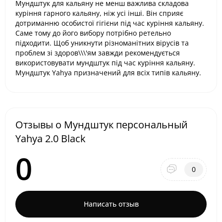
Мундштук для кальяну не менш важлива складова
куріння гарного кальяну, ніж усі інші. Він сприяє
дотриманню особистої гігієни під час куріння кальяну.
Саме тому до його вибору потрібно ретельно
підходити. Щоб уникнути різноманітних вірусів та
проблем зі здоров\\\'ям завжди рекомендується
використовувати мундштук під час куріння кальяну.
Мундштук Yahya призначений для всіх типів кальяну.
Отзывы о Мундштук персональный
Yahya 2.0 Black
0
0
Написать отзыв