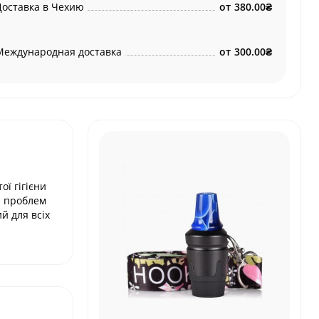
Доставка в Чехию
от
380.00₴
Международная доставка
от
300.00₴
ї гігієни
а проблем
й для всіх