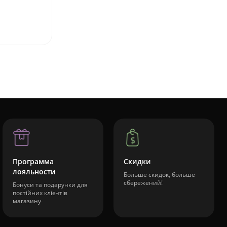
Программа
Скидки
лояльности
Больше скидок, больше
сбережений!
Бонуси та подарунки для
постійних клієнтів
магазину