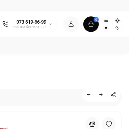
0
RU
073 619-66-99
звонки бесплатные
₴
ості