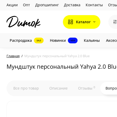
Акции
Опт
Дропшипинг
Доставка
Контакты
Отз
Каталог
Распродажа
Новинки
Кальяны
Аксес
SALE
NEW
Главная
Мундштук персональный Yahya 2.0 Blue
Мундштук персональный Yahya 2.0 Blu
0
Все про товар
Описание
Отзывы
Вопро