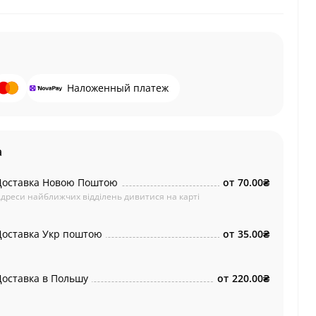
Наложенный платеж
а
Доставка Новою Поштою
от
70.00₴
дреси найближчих відділень дивитися на карті
Доставка Укр поштою
от
35.00₴
Доставка в Польшу
от
220.00₴