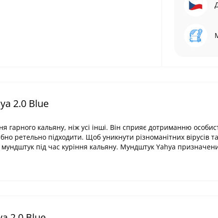
a 2.0 Blue
 гарного кальяну, ніж усі інші. Він сприяє дотриманню особисто
рібно ретельно підходити. Щоб уникнути різноманітних вірусів т
и мундштук під час куріння кальяну. Мундштук Yahya призначени
 2.0 Blue