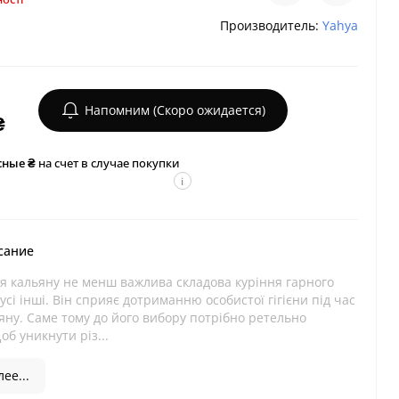
Производитель:
Yahya
Напомним (Скоро ожидается)
₴
сные ₴
на счет в случае покупки
i
сание
я кальяну не менш важлива складова куріння гарного
 усі інші. Він сприяє дотриманню особистої гігієни під час
яну. Саме тому до його вибору потрібно ретельно
об уникнути різ...
ее...