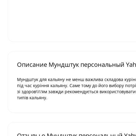
Описание Мундштук персональный Yahy
Мундштук для кальяну не менш важлива складова куріння
під час куріння кальяну. Саме тому до його вибору пот
зі здоров\\\'ям завжди рекомендується використовуват
типів кальяну.
Отзывы о Мундштук персональный Yahya