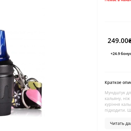
249.00
+24.9
бону
Краткое опи
Мундштук дл
кальяну, ніж
куріння каль
підходити. Щ
Читать дал