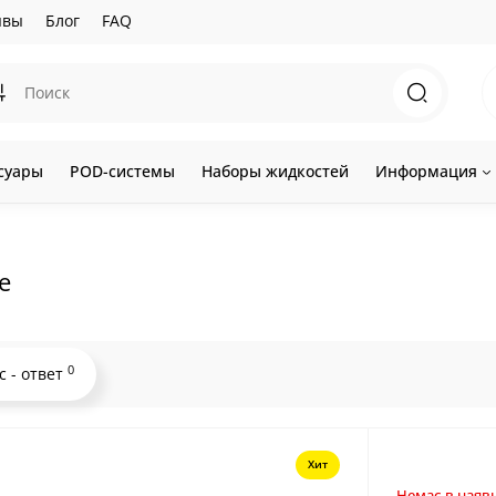
ывы
Блог
FAQ
суары
POD-системы
Наборы жидкостей
Информация
e
0
с - ответ
Хит
Немає в наявн