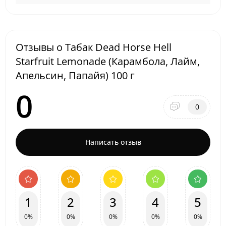
Отзывы о Табак Dead Horse Hell
Starfruit Lemonade (Карамбола, Лайм,
Апельсин, Папайя) 100 г
0
0
Написать отзыв
1
2
3
4
5
0%
0%
0%
0%
0%