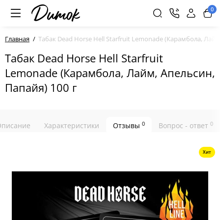
0
Главная
Табак Dead Horse Hell Starfruit Lemonade (Карамбола, Лайм
Табак Dead Horse Hell Starfruit
Lemonade (Карамбола, Лайм, Апельсин,
Папайя) 100 г
0
0
Описание
Характеристики
Отзывы
Вопрос - ответ
Хит