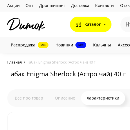
Акции
Опт
Дропшипинг
Доставка
Контакты
Отз
Каталог
Распродажа
Новинки
Кальяны
Аксес
SALE
NEW
Главная
Табак Enigma Sherlock (Астро чай) 40 г
Табак Enigma Sherlock (Астро чай) 40 г
Все про товар
Описание
Характеристики