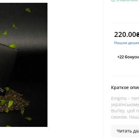
220.00
Нашли деше
+22
бонусн
Краткое опи
Enigma – тют
українському
Burley, цей 
смаком. Наша
Читать дал