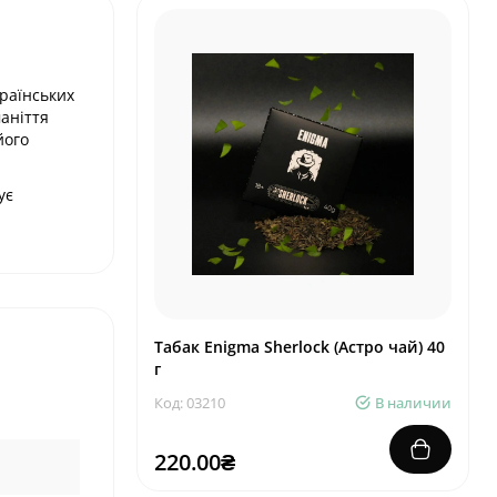
країнських
аніття
його
ує
Табак Enigma Sherlock (Астро чай) 40
г
Код: 03210
В наличии
220.00₴