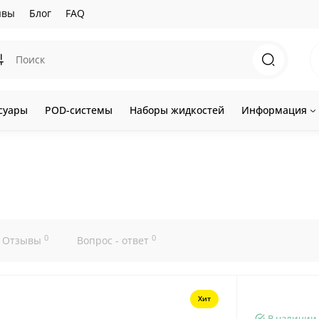
ывы
Блог
FAQ
суары
POD-системы
Наборы жидкостей
Информация
0
0
Отзывы
Вопрос - ответ
Хит
В наличии