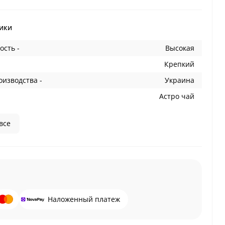
ики
ость -
Высокая
Крепкий
оизводства -
Украина
Астро чай
все
Наложенный платеж