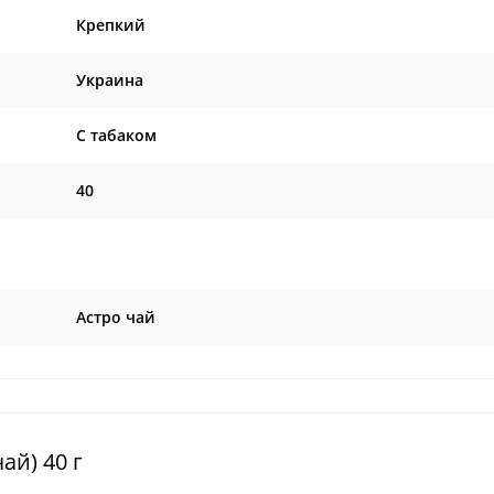
Крепкий
Украина
C табаком
40
Астро чай
ай) 40 г