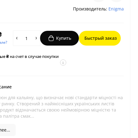
Производитель:
Enigma
₴
Купить
Быстрый заказ
вле?
ые ₴
на счет в случае покупки
i
сание
юн для кальяну, що визначає нові стандарти міцності на
 ринку. Створений з найякісніших українських листів
продукт відзначається своєю неймовірною міцністю та
 палітра смак...
ее...