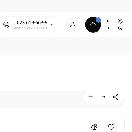
0
RU
073 619-66-99
звонки бесплатные
₴