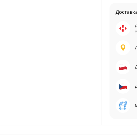
Доставк
А