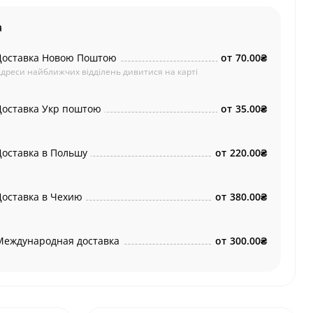
а
Доставка Новою Поштою
от
70.00₴
дреси найближчих відділень дивитися на карті
Доставка Укр поштою
от
35.00₴
Доставка в Польшу
от
220.00₴
Доставка в Чехию
от
380.00₴
Международная доставка
от
300.00₴