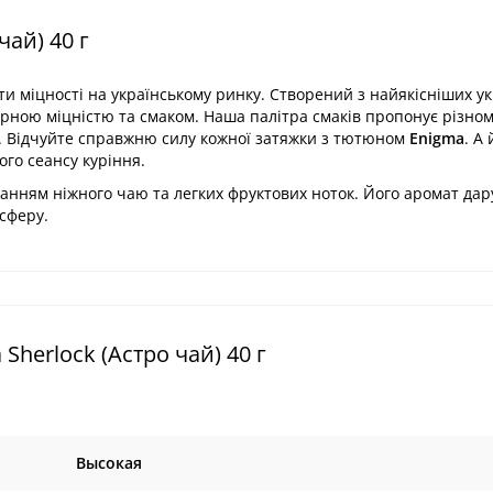
чай) 40 г
и міцності на українському ринку. Створений з найякісніших у
ірною міцністю та смаком. Наша палітра смаків пропонує різном
ак. Відчуйте справжню силу кожної затяжки з тютюном
Enigma
. А 
го сеансу куріння.
анням ніжного чаю та легких фруктових ноток. Його аромат дар
сферу.
herlock (Астро чай) 40 г
Высокая