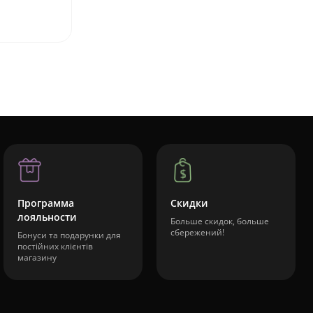
Программа
Скидки
лояльности
Больше скидок, больше
сбережений!
Бонуси та подарунки для
постійних клієнтів
магазину