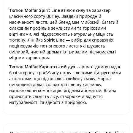
Тютюн Molfar Spirit Line
втілює силу та характер
класичного сорту Burley. Завдяки природній
насиченості листя, цей бленд має глибокий, багатий
смаковий профіль з землистими та горіховими
відтінками, які підкреслюють натуральну міцність
тютюну. Лінійка
Spirit Line
— вибір для справжніх
поціновувачів тютюнового листа, які шукають
сміливий, чистий аромат із тривалим післясмаком і
міцним характером.
Тютюн Molfar Карпатський дух -
аромат джину надає
базі яскраву, трав\\\'яну нотку з легкими цитрусовими
акцентами, що підкреслює глибину смаку. Чорна
смородина додає солодкості і легку кислинку,
наповнюючи композицію ягідним ароматом. Ялина
приносить свіжість лісу, створюючи відчуття
натуральності та єдності з природою.