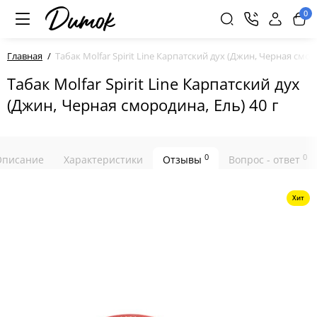
0
Главная
Табак Molfar Spirit Line Карпатский дух (Джин, Черная смор
Табак Molfar Spirit Line Карпатский дух
(Джин, Черная смородина, Ель) 40 г
0
0
Описание
Характеристики
Отзывы
Вопрос - ответ
Хит