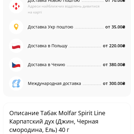
Доставка Новою Поштою
от
70.00₴
Адреси найближчих відділень дивитися
на карті
Доставка Укр поштою
от
35.00₴
Доставка в Польшу
от
220.00₴
Доставка в Чехию
от
380.00₴
Международная доставка
от
300.00₴
Описание Табак Molfar Spirit Line
Карпатский дух (Джин, Черная
смородина, Ель) 40 г