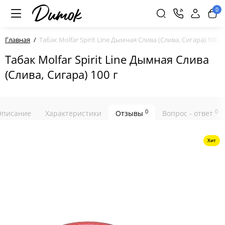
0
Главная
Табак Molfar Spirit Line Дымная Слива (Слива, Сигара) 100 г
Табак Molfar Spirit Line Дымная Слива
(Слива, Сигара) 100 г
0
0
Описание
Характеристики
Отзывы
Вопрос - ответ
Хит