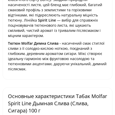
насиченості листя, цей бленд має глибокий, багатий
смаковий профіль з землистими та горіховими
відтінками, які підкреслюють натуральну міцність
тютюну. Лінійка
Spirit Line
— вибір для справжніх
поціновувачів тютюнового листа, які шукають
сміливий, чистий аромат із тривалим післясмаком і
міцним характером.
Тютюн Molfar Димна Слива -
насичений смак стиглої
сливи з її солодко-кислою ноткою, поєднаний з
глибоким, деревним ароматом сигари. Мікс створює
ідеальну гармонію між фруктовою насолодою та
тютюновими акцентами, даруючи унікальний, димний
післясмак.
Основные характеристики Табак Molfar
Spirit Line Дымная Слива (Слива,
Сигара) 100 г