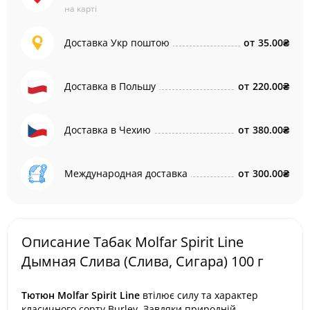
на карті
Доставка Укр поштою
от
35.00₴
Доставка в Польшу
от
220.00₴
Доставка в Чехию
от
380.00₴
Международная доставка
от
300.00₴
Описание Табак Molfar Spirit Line
Дымная Слива (Слива, Сигара) 100 г
Тютюн Molfar Spirit Line
втілює силу та характер
класичного сорту Burley. Завдяки природній