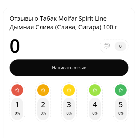
Отзывы о Табак Molfar Spirit Line
Дымная Слива (Слива, Сигара) 100 г
0
0
Написать отзыв
1
2
3
4
5
0%
0%
0%
0%
0%