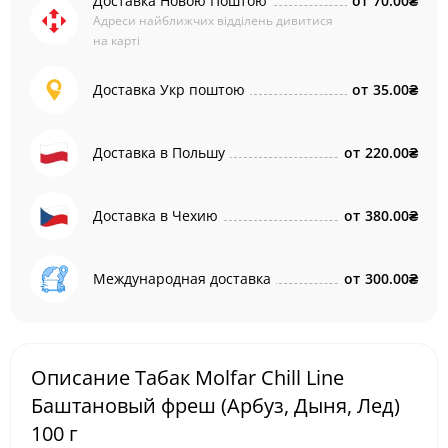
Доставка Новою Поштою
от
70.00₴
Адреси найближчих відділень дивитися
на карті
Доставка Укр поштою
от
35.00₴
Доставка в Польшу
от
220.00₴
Доставка в Чехию
от
380.00₴
Международная доставка
от
300.00₴
Описание Табак Molfar Chill Line
Баштановый фреш (Арбуз, Дыня, Лед)
100 г