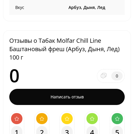
Вкус
Арбуз, Дыня, Лед
Отзывы о Табак Molfar Chill Line
Баштановый фреш (Арбуз, Дыня, Лед)
100 г
0
0
Написать отзыв
1
2
3
4
5