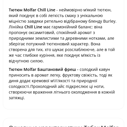
Тютюн Molfar Chill Line
- неймовірно м’який тютюн,
який поєднує в собі легкість смаку з унікальною
міцністю завдяки ретельно відібраному бленду Burley.
Лінійка
Chill Line
має гармонійний баланс: віна
пропонує оксамитовий, спокійний аромат з
природними землистими та деревними нотками, але
зберігає потужний тютюновий характер. Вона
створена для тих, хто шукає розслаблююче, але в той
же час глибоке куріння, яке поєднує м’якість із
відчутною силою.
Тютюн Molfar Баштановий фреш -
солодкий кавун
приносить в аромат легку, фруктову свіжість, тоді як
диня додає кремової м\\\'якості та природної
солодкості.Прохолодний айс підкреслює ці ноти,
створюючи враження літнього охолодження в кожній
затяжці.