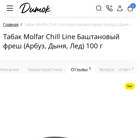
0
Главная
Табак Molfar Chill Line Баштановый фреш (Арбуз, Дыня, Лед)
Табак Molfar Chill Line Баштановый
фреш (Арбуз, Дыня, Лед) 100 г
0
0
Описание
Характеристики
Отзывы
Вопрос - ответ
Хит