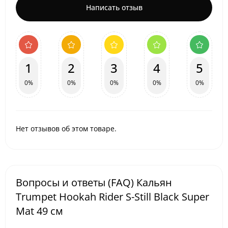
Написать отзыв
1
2
3
4
5
0%
0%
0%
0%
0%
Нет отзывов об этом товаре.
Вопросы и ответы (FAQ) Кальян
Trumpet Hookah Rider S-Still Black Super
Mat 49 см