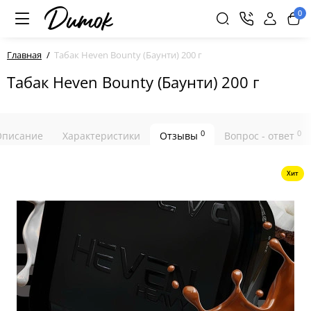
0
Главная
Табак Heven Bounty (Баунти) 200 г
Табак Heven Bounty (Баунти) 200 г
0
0
Описание
Характеристики
Отзывы
Вопрос - ответ
Хит