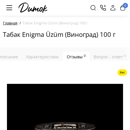
0
Главная
Табак Enigma Üzüm (Виноград) 100 г
Табак Enigma Üzüm (Виноград) 100 г
0
0
Описание
Характеристики
Отзывы
Вопрос - ответ
Хит