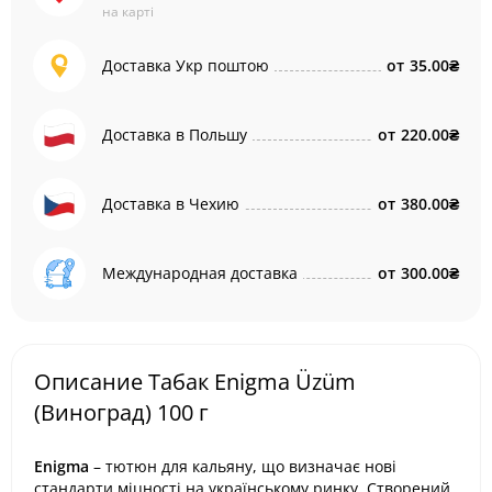
на карті
Доставка Укр поштою
от
35.00₴
Доставка в Польшу
от
220.00₴
Доставка в Чехию
от
380.00₴
Международная доставка
от
300.00₴
Описание Табак Enigma Üzüm
(Виноград) 100 г
Enigma
– тютюн для кальяну, що визначає нові
стандарти міцності на українському ринку. Створений