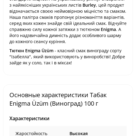
з найякісніших українських листів
Burley
, цей продукт
відзначається своєю неймовірною міцністю та смаком.
Наша палітра смаків пропонує різноманіття варіантів,
серед яких кожен знайде свій ідеальний смак. Відчуйте
справжню силу кожної затяжки з тютюном
Enigma
. А
його надзвичайна димність додає особливого шарму
до кожного сеансу куріння.
Тютюн Enigma Üzüm
- класний смак винограду сорту
"Ізабелла", який використовують у виноробстві! Добре
зайде як у соло, так і в міксах!
Основные характеристики Табак
Enigma Üzüm (Виноград) 100 г
Характеристики
Жаростойкость
Высокая