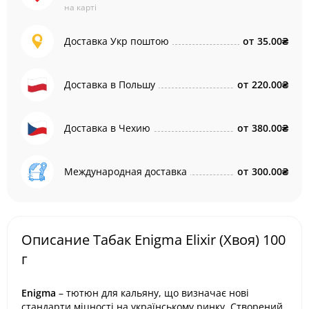
на карті
Доставка Укр поштою
от
35.00₴
Доставка в Польшу
от
220.00₴
Доставка в Чехию
от
380.00₴
Международная доставка
от
300.00₴
Описание Табак Enigma Elixir (Хвоя) 100
г
Enigma
– тютюн для кальяну, що визначає нові
стандарти міцності на українському ринку. Створений