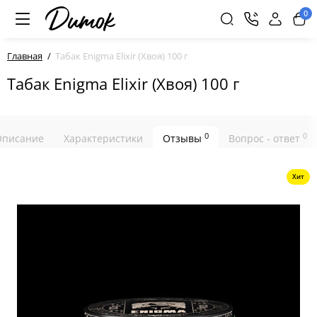
0
Главная
Табак Enigma Elixir (Хвоя) 100 г
Табак Enigma Elixir (Хвоя) 100 г
0
0
Описание
Характеристики
Отзывы
Вопрос - ответ
Хит