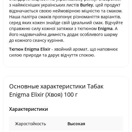
з найякісніших українських листів
Burley
, цей продукт
відзначається своєю неймовірною міцністю та смаком.
Наша палітра смаків пропонує різноманіття варіантів,
серед яких кожен знайде свій ідеальний смак. Відчуйте
справжню силу кожної затяжки з тютюном
Enigma
. А
його надзвичайна димність додає особливого шарму
до кожного сеансу куріння.
Тютюн Enigma Elixir
- хвойний аромат, що наповнює
силою природи та дарує відчуття спокою.
Основные характеристики Табак
Enigma Elixir (Хвоя) 100 г
Характеристики
Жаростойкость
Высокая