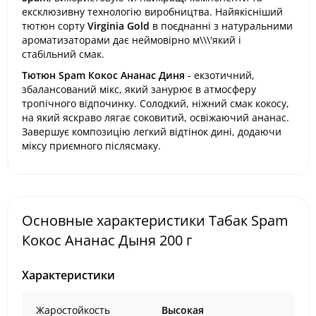
ексклюзивну технологію виробництва. Найякісніший
тютюн сорту
Virginia Gold
в поєднанні з натуральними
ароматизаторами дає неймовірно м\\\'який і
стабільний смак.
Тютюн Spam Кокос Ананас Диня
- екзотичний,
збалансований мікс, який занурює в атмосферу
тропічного відпочинку. Солодкий, ніжний смак кокосу,
на який яскраво лягає соковитий, освіжаючий ананас.
Завершує композицію легкий відтінок дині, додаючи
міксу приємного післясмаку.
Основные характеристики Табак Spam
Кокос Ананас Дыня 200 г
Характеристики
Жаростойкость
Высокая