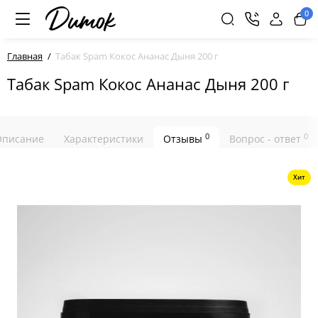
0
Главная
Табак Spam Кокос Ананас Дыня 200 г
Табак Spam Кокос Ананас Дыня 200 г
0
0
Описание
Характеристики
Отзывы
Вопрос - ответ
Хит