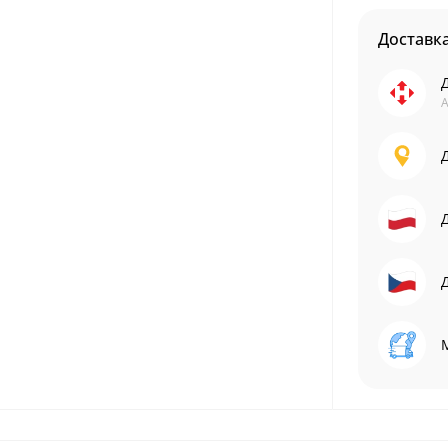
Доставк
А