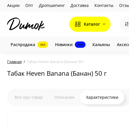
Акции
Опт
Дропшипинг
Доставка
Контакты
Отз
Каталог
Распродажа
Новинки
Кальяны
Аксес
SALE
NEW
Главная
Табак Heven Banana (Банан) 50 г
Табак Heven Banana (Банан) 50 г
Все про товар
Описание
Характеристики