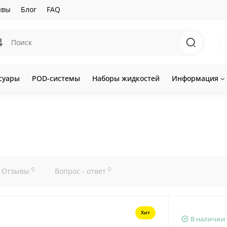
ывы
Блог
FAQ
суары
POD-системы
Наборы жидкостей
Информация
0
0
Отзывы
Вопрос - ответ
Хит
В наличии