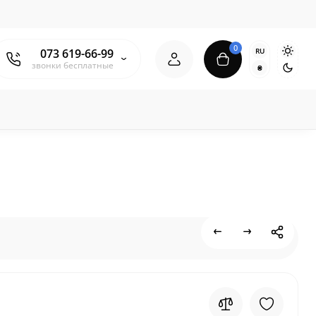
0
RU
073 619-66-99
звонки бесплатные
₴