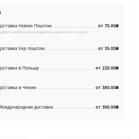
а
Доставка Новою Поштою
от
70.00₴
дреси найближчих відділень дивитися на карті
Доставка Укр поштою
от
35.00₴
Доставка в Польшу
от
220.00₴
Доставка в Чехию
от
380.00₴
Международная доставка
от
300.00₴