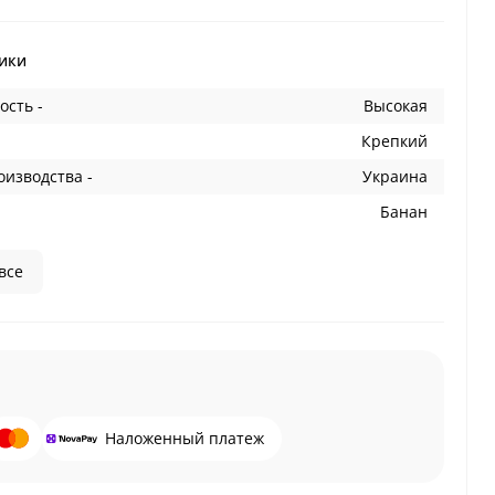
ики
ость -
Высокая
Крепкий
оизводства -
Украина
Банан
все
Наложенный платеж