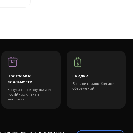
Программа
Скидки
лояльности
Больше скидок, больше
сбережений!
Бонуси та подарунки для
постійних клієнтів
магазину
ь в курсе всех акций и скидок?