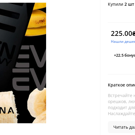
Купили
2 шт
225.00
Нашли деше
+22.5
бону
Краткое опи
Встречайте 
орешков, лю
подходит дл
Наслаждайте
Читать дал