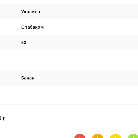
Украина
C табаком
50
Банан
 г