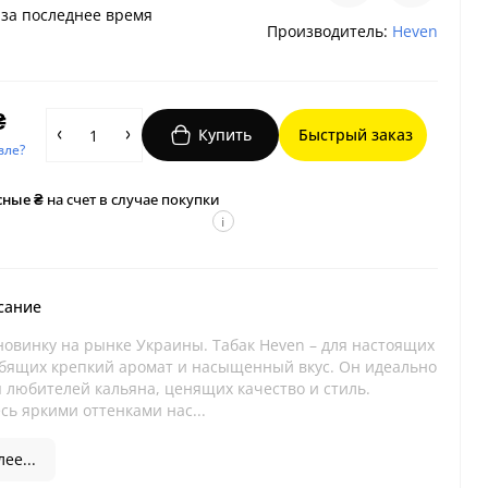
за последнее время
Производитель:
Heven
₴
Купить
Быстрый заказ
вле?
сные ₴
на счет в случае покупки
i
сание
новинку на рынке Украины. Табак Heven – для настоящих
бящих крепкий аромат и насыщенный вкус. Он идеально
я любителей кальяна, ценящих качество и стиль.
сь яркими оттенками нас...
ее...