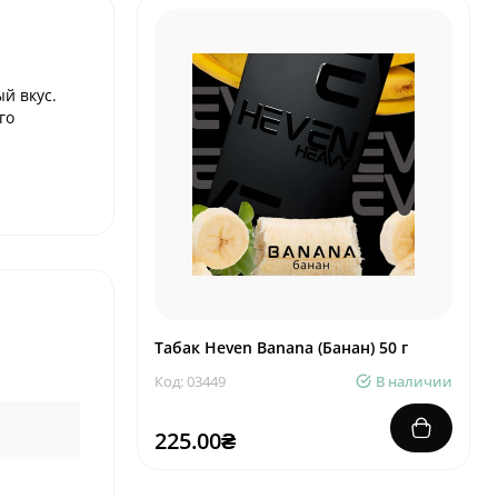
й вкус.
го
Табак Heven Banana (Банан) 50 г
Код: 03449
В наличии
225.00₴