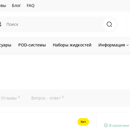
ывы
Блог
FAQ
суары
POD-системы
Наборы жидкостей
Информация
0
0
Отзывы
Вопрос - ответ
Хит
В наличии