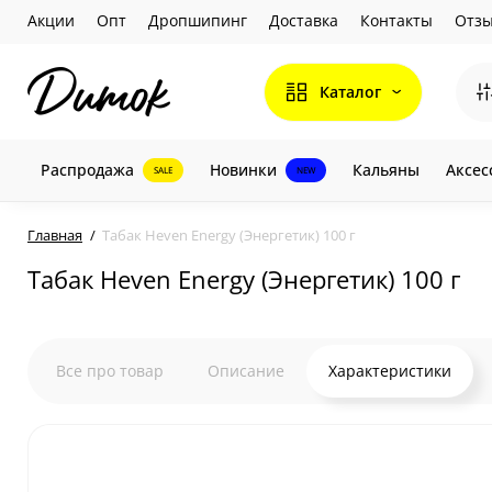
Акции
Опт
Дропшипинг
Доставка
Контакты
Отз
Каталог
Распродажа
Новинки
Кальяны
Аксес
SALE
NEW
Главная
Табак Heven Energy (Энергетик) 100 г
Табак Heven Energy (Энергетик) 100 г
Все про товар
Описание
Характеристики