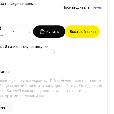
за последнее время
Производитель:
Heven
₴
Купить
Быстрый заказ
вле?
ые ₴
на счет в случае покупки
i
сание
новинку на рынке Украины. Табак Heven – для настоящих
бящих крепкий аромат и насыщенный вкус. Он идеально
я любителей кальяна, ценящих качество и стиль.
сь яркими оттенками нас...
ее...