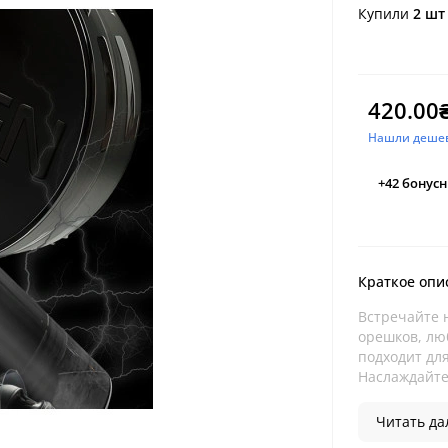
Купили
2 шт
420.00
Нашли деше
+42
бонусн
Краткое опи
Встречайте 
орешков, лю
подходит дл
Наслаждайте
Читать дал