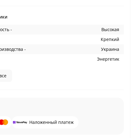
ики
ость -
Высокая
Крепкий
оизводства -
Украина
Энергетик
все
Наложенный платеж