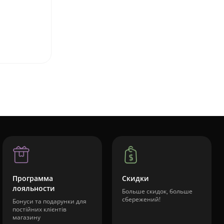
Программа
Скидки
лояльности
Больше скидок, больше
сбережений!
Бонуси та подарунки для
постійних клієнтів
магазину