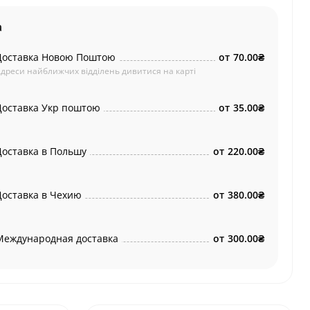
а
Доставка Новою Поштою
от
70.00₴
дреси найближчих відділень дивитися на карті
Доставка Укр поштою
от
35.00₴
Доставка в Польшу
от
220.00₴
Доставка в Чехию
от
380.00₴
Международная доставка
от
300.00₴