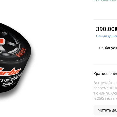
390.00
Нашли деше
+39
бонусн
Краткое опи
Встречайте 
современный
тюнинга. Ос
и 250г) есть
Читать дал