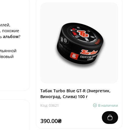
илей,
, похожие
ть
альбом
?
альянной
айвовый
Табак Turbo Blue GT-R (Энергетик,
Виноград, Слива) 100 г
Код: 03621
В наличии
390.00₴