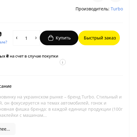
Производитель:
Turbo
₴
Купить
Быстрый заказ
вле?
ых ₴
на счет в случае покупки
i
сание
новинку на украинском рынке – бренд Turbo. Стильный и
, он фокусируется на темах автомобилей, гонок и
новная фишка бренда: в каждой единице продукции (100г
 наклейки с машинам...
ее...