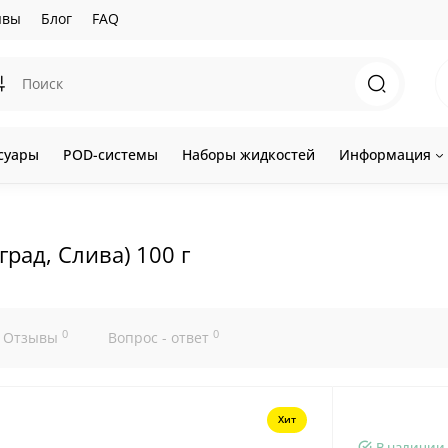
ывы
Блог
FAQ
суары
POD-системы
Наборы жидкостей
Информация
град, Слива) 100 г
0
0
Отзывы
Вопрос - ответ
Хит
В наличии