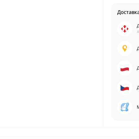
Доставк
А