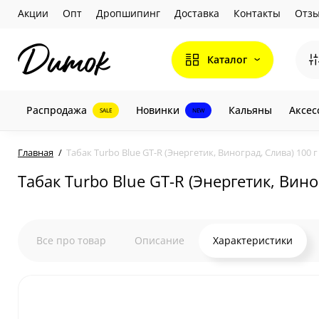
Акции
Опт
Дропшипинг
Доставка
Контакты
Отз
Каталог
Распродажа
Новинки
Кальяны
Аксес
SALE
NEW
Главная
Табак Turbo Blue GT-R (Энергетик, Виноград, Слива) 100 г
Табак Turbo Blue GT-R (Энергетик, Вино
Все про товар
Описание
Характеристики