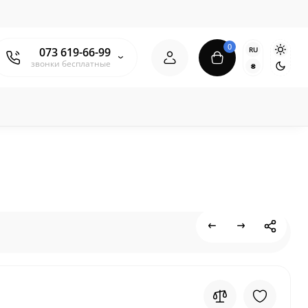
0
RU
073 619-66-99
звонки бесплатные
₴