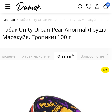
0
Главная
Табак Unity Urban Pear Anormal (Груша, Маракуйя, Тропики
Табак Unity Urban Pear Anormal (Груша,
Маракуйя, Тропики) 100 г
0
0
Описание
Характеристики
Отзывы
Вопрос - ответ
Хит