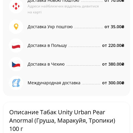
Доставка Новою Поштою
от
70.00₴
Адреси найближчих відділень дивитися
на карті
Доставка Укр поштою
от
35.00₴
Доставка в Польшу
от
220.00₴
Доставка в Чехию
от
380.00₴
Международная доставка
от
300.00₴
Описание Табак Unity Urban Pear
Anormal (Груша, Маракуйя, Тропики)
100 г