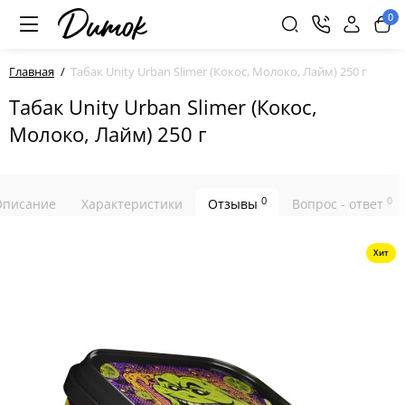
0
Главная
Табак Unity Urban Slimer (Кокос, Молоко, Лайм) 250 г
Табак Unity Urban Slimer (Кокос,
Молоко, Лайм) 250 г
0
0
Описание
Характеристики
Отзывы
Вопрос - ответ
Хит