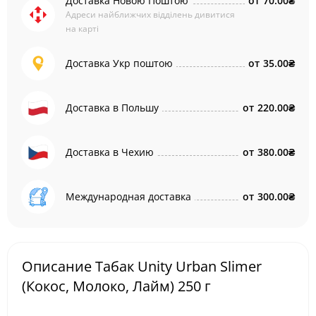
Доставка Новою Поштою
от
70.00₴
Адреси найближчих відділень дивитися
на карті
Доставка Укр поштою
от
35.00₴
Доставка в Польшу
от
220.00₴
Доставка в Чехию
от
380.00₴
Международная доставка
от
300.00₴
Описание Табак Unity Urban Slimer
(Кокос, Молоко, Лайм) 250 г