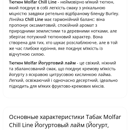
Тютюн Molfar Chill Line
- неймовірно м’який тютюн,
який поєднує в собі легкість смаку з унікальною
міцністю завдяки ретельно відібраному бленду Burley.
Лінійка
Chill Line
має гармонійний баланс: віна
пропонує оксамитовий, спокійний аромат з
природними землистими та деревними нотками, але
зберігає потужний тютюновий характер. Вона
створена для тих, хто шукає розслаблююче, але в той
же час глибоке куріння, яке поєднує м’якість із
відчутною силою.
Тютюн Molfar Йогуртовий лайм
- це свіжий, ніжний
та збалансований смак, що поєднує кремову м’якість
йогурту з яскравою цитрусовою кислинкою лайма.
Легкий, освіжаючий і одночасно десертний, ідеально
підходить для м’яких фруктово-кремових міксів.
Основные характеристики Табак Molfar
Chill Line Йогуртовый лайм (Йогурт,