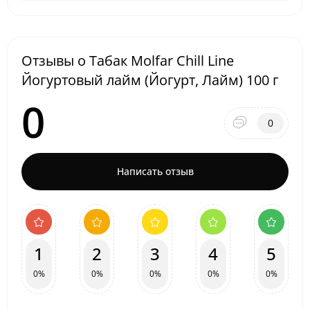
Отзывы о Табак Molfar Chill Line
Йогуртовый лайм (Йогурт, Лайм) 100 г
0
0
Написать отзыв
1
2
3
4
5
0%
0%
0%
0%
0%