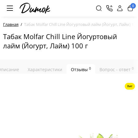
0
Главная
Табак Molfar Chill Line Йогуртовый лайм (Йогурт, Лайм) 100
Табак Molfar Chill Line Йогуртовый
лайм (Йогурт, Лайм) 100 г
0
0
Описание
Характеристики
Отзывы
Вопрос - ответ
Хит