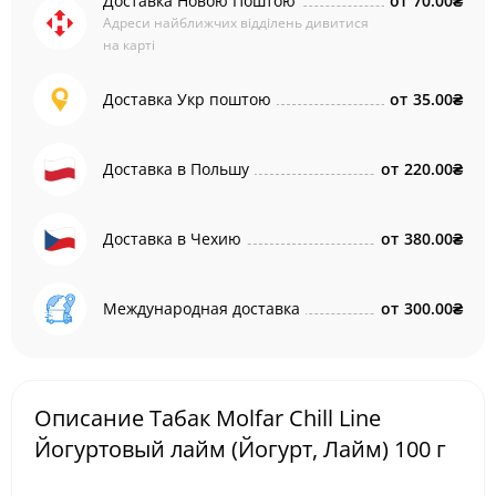
Доставка Новою Поштою
от
70.00₴
Адреси найближчих відділень дивитися
на карті
Доставка Укр поштою
от
35.00₴
Доставка в Польшу
от
220.00₴
Доставка в Чехию
от
380.00₴
Международная доставка
от
300.00₴
Описание Табак Molfar Chill Line
Йогуртовый лайм (Йогурт, Лайм) 100 г