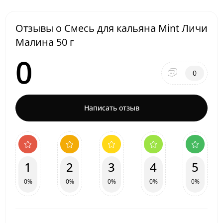
Отзывы о Смесь для кальяна Mint Личи
Малина 50 г
0
0
Написать отзыв
1
2
3
4
5
0%
0%
0%
0%
0%