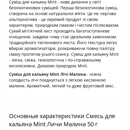
Суміш для кальяну Mint - нове дихання у світі
безнікотинових сумішей. Перша безнікотинова суміш,
створена на основі натуральної м’яти. Це не чергова
альтернатива - це окремий продукт зі своїм
характером, природним смаком і чистим післясмаком.
Сухий м\\\'ятний лист проходить багатоступеневе
очищення, завдяки чому стає ідеальним замінником
традиційного тютюнового листа. Його текстура легко
вбирає ароматизатори, розкриваючи повну палітру
смаку протягом усього сеансу. Суміш для кальяну Mint
- легка, свіжа, технологічна і по-справжньому
ексклюзивна. Дихаємо природою Mint.
Суміш для кальяну Mint Лічі Малина
- ніжна
солодкість лічі поєднується з легкою кислинкою
малини. Ароматний, легкий та дуже фруктовий мікс.
Основные характеристики Смесь для
кальяна Mint Личи Малина 50 г