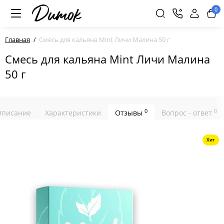
0
Главная
Смесь для кальяна Mint Личи Малина 50 г
Смесь для кальяна Mint Личи Малина
50 г
0
0
Описание
Характеристики
Отзывы
Вопрос - ответ
Хит