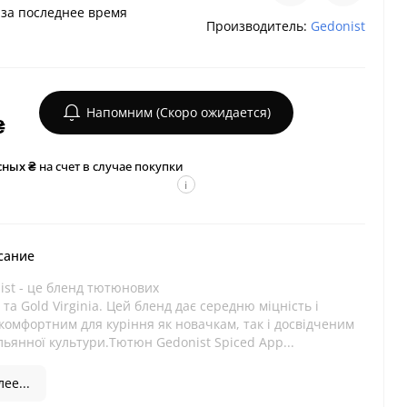
за последнее время
Производитель:
Gedonist
Напомним (Скоро ожидается)
₴
сных ₴
на счет в случае покупки
i
сание
ist - це бленд тютюнових
 та Gold Virginia. Цей бленд дає середню міцність і
комфортним для куріння як новачкам, так і досвідченим
ьянної культури.Тютюн Gedonist Spiced App...
ее...