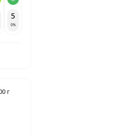
5
0%
00 г