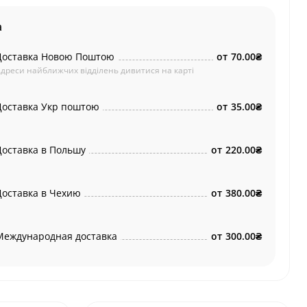
а
Доставка Новою Поштою
от
70.00₴
дреси найближчих відділень дивитися на карті
Доставка Укр поштою
от
35.00₴
Доставка в Польшу
от
220.00₴
Доставка в Чехию
от
380.00₴
Международная доставка
от
300.00₴