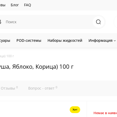
ывы
Блог
FAQ
суары
POD-системы
Наборы жидкостей
Информация
ца) 100 г
уша, Яблоко, Корица) 100 г
0
0
Отзывы
Вопрос - ответ
Хит
Немає в наявн