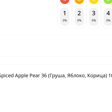
1
2
3
4
0%
0%
0%
0%
piced Apple Pear 36 (Груша, Яблоко, Корица) 1