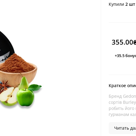
Купили
2 шт
355.00
+35.5
бону
Краткое опи
Бренд Gedon
сортів Burley
робить його 
гурманам кал
Читать дал