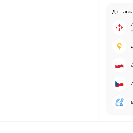
Доставк
А