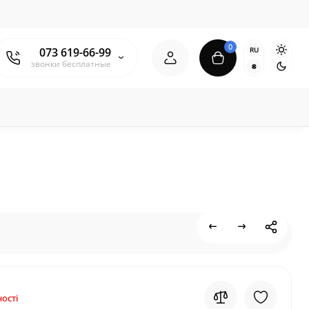
0
RU
073 619-66-99
звонки бесплатные
₴
ості