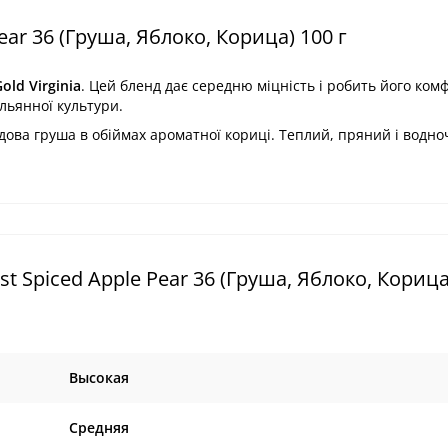
ar 36 (Груша, Яблоко, Корица) 100 г
old Virginia
.
Цей бленд дає
середню міцність
і робить його
ком
льянної культури.
едова груша в обіймах ароматної кориці. Теплий, пряний і водно
 Spiced Apple Pear 36 (Груша, Яблоко, Корица)
Высокая
Средняя