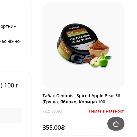
фортним
час ніжно-
 100 г
Табак Gedonist Spiced Apple Pear 36
(Груша, Яблоко, Корица) 100 г
Код: 03693
Немає в наявності
355.00₴