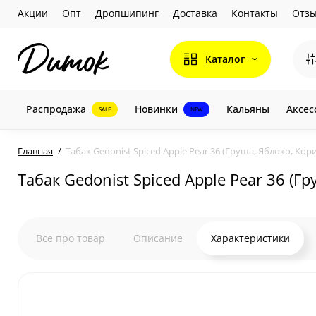
Акции
Опт
Дропшипинг
Доставка
Контакты
Отз
Каталог
Распродажа
Новинки
Кальяны
Аксес
SALE
NEW
Главная
Табак Gedonist Spiced Apple Pear 36 (Груша, Яблоко, Кори
Табак Gedonist Spiced Apple Pear 36 (Гр
Все про товар
Описание
Характеристики