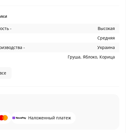
ики
ость -
Высокая
Средняя
оизводства -
Украина
Груша, Яблоко, Корица
все
Наложенный платеж