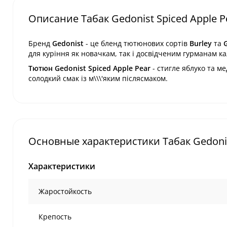
Описание Табак Gedonist Spiced Apple Pe
Бренд
Gedonist
- це бленд тютюнових сортів
Burley
та
G
для куріння
як
новачкам
, так і
досвідченим гурманам
ка
Тютюн Gedonist
Spiced Apple Pear
-
стигле яблуко та м
солодкий смак із м\\\'яким післясмаком.
Основные характеристики Табак Gedonist
Характеристики
Жаростойкость
Крепость