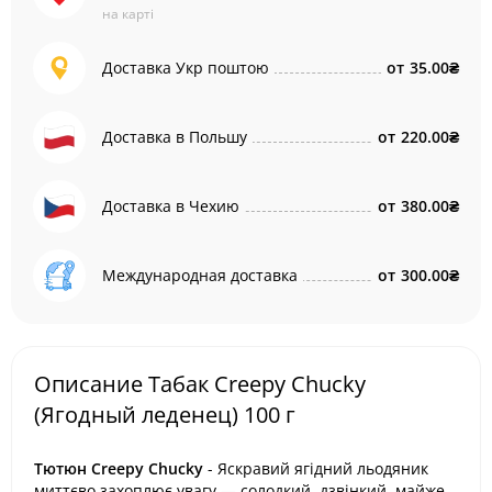
на карті
Доставка Укр поштою
от
35.00₴
Доставка в Польшу
от
220.00₴
Доставка в Чехию
от
380.00₴
Международная доставка
от
300.00₴
Описание Табак Creepy Chucky
(Ягодный леденец) 100 г
Тютюн Creepy Chucky
- Яскравий ягідний льодяник
миттєво захоплює увагу — солодкий, дзвінкий, майже