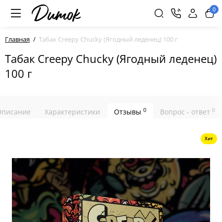
0
Главная
Табак Creepy Chucky (Ягодный леденец) 100 г
Табак Creepy Chucky (Ягодный леденец)
100 г
0
0
Описание
Характеристики
Отзывы
Вопрос - ответ
Хит