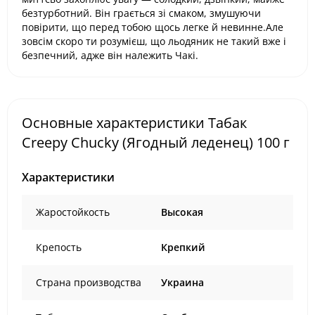
безтурботний. Він грається зі смаком, змушуючи
повірити, що перед тобою щось легке й невинне.Але
зовсім скоро ти розумієш, що льодяник не такий вже і
безпечний, адже він належить Чакі.
Основные характеристики Табак
Creepy Chucky (Ягодный леденец) 100 г
Характеристики
Жаростойкость
Высокая
Крепость
Крепкий
Страна производства
Украина