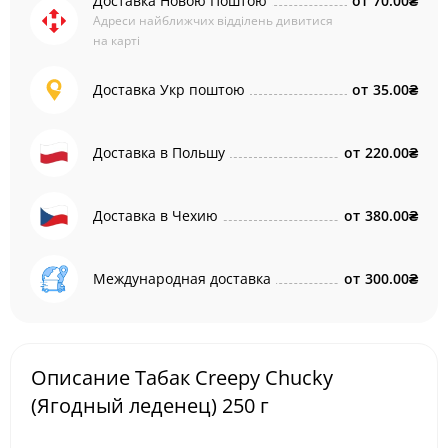
Доставка Новою Поштою
от
70.00₴
Адреси найближчих відділень дивитися
на карті
Доставка Укр поштою
от
35.00₴
Доставка в Польшу
от
220.00₴
Доставка в Чехию
от
380.00₴
Международная доставка
от
300.00₴
Описание Табак Creepy Chucky
(Ягодный леденец) 250 г