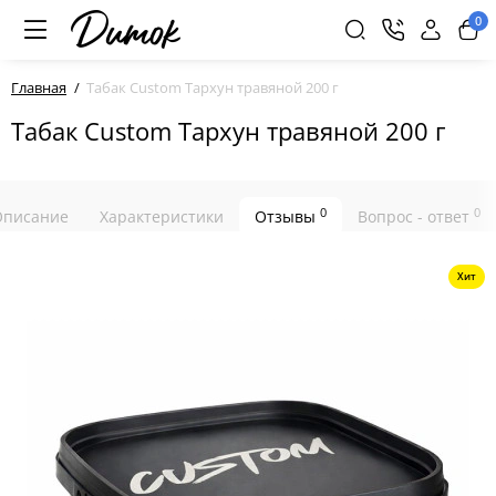
0
Главная
Табак Custom Тархун травяной 200 г
Табак Custom Тархун травяной 200 г
0
0
Описание
Характеристики
Отзывы
Вопрос - ответ
Хит