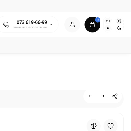
0
RU
073 619-66-99
звонки бесплатные
₴