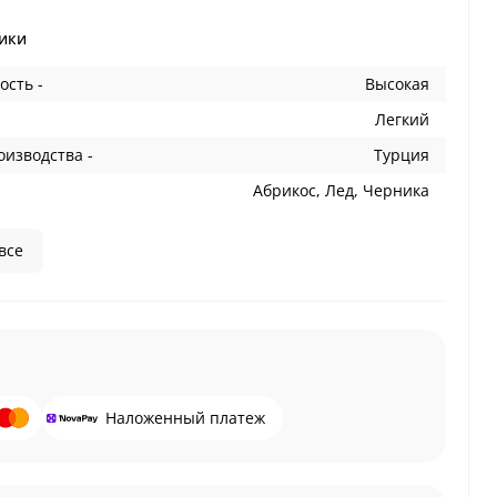
ики
ость -
Высокая
Легкий
оизводства -
Турция
Абрикос, Лед, Черника
все
Наложенный платеж