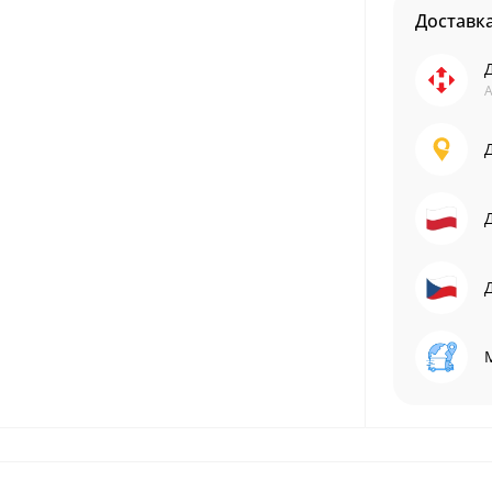
Доставк
А