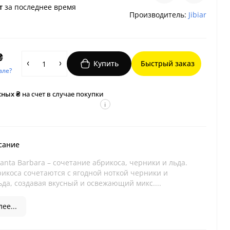
т
за последнее время
Производитель:
Jibiar
₴
Купить
Быстрый заказ
вле?
сных ₴
на счет в случае покупки
i
сание
 Santa Barbara – сочетание абрикоса, черники и льда.
рикоса сочетаются с ягодной ноткой черники и
да, создавая вкусный и освежающий микс....
ее...