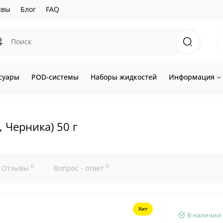
ывы
Блог
FAQ
суары
POD-системы
Наборы жидкостей
Информация
, Черника) 50 г
0
0
Отзывы
Вопрос - ответ
Хит
В наличии