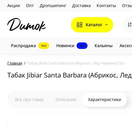
Акции
Опт
Дропшипинг
Доставка
Контакты
Отз
Каталог
Распродажа
Новинки
Кальяны
Аксес
SALE
NEW
Главная
Табак Jibiar Santa Barbara (Абрикос, Лед, Черника) 50 г
Табак Jibiar Santa Barbara (Абрикос, Лед
Все про товар
Описание
Характеристики