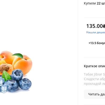
Купили
22 ш
135.00
Нашли деше
+13.5
бону
Краткое опи
Табак Jibiar
Сладости аб
прохладой ль
Читать дал