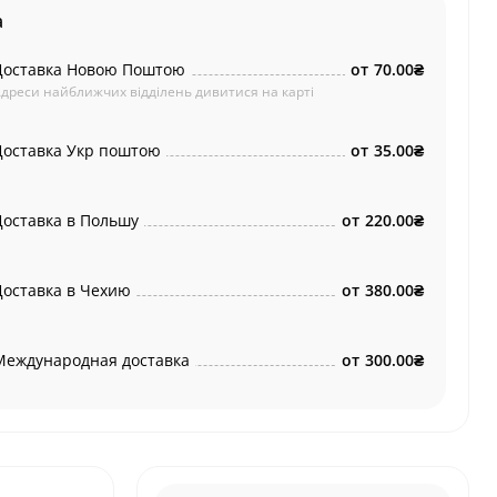
а
Доставка Новою Поштою
от
70.00₴
дреси найближчих відділень дивитися на карті
Доставка Укр поштою
от
35.00₴
Доставка в Польшу
от
220.00₴
Доставка в Чехию
от
380.00₴
Международная доставка
от
300.00₴