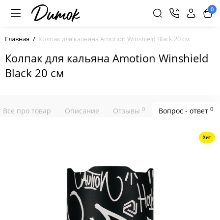
0
Главная
Колпак для кальяна Amotion Winshield Black 20 см
Колпак для кальяна Amotion Winshield
Black 20 см
0
0
Все про товар
Описание
Отзывы
Вопрос - ответ
Хит