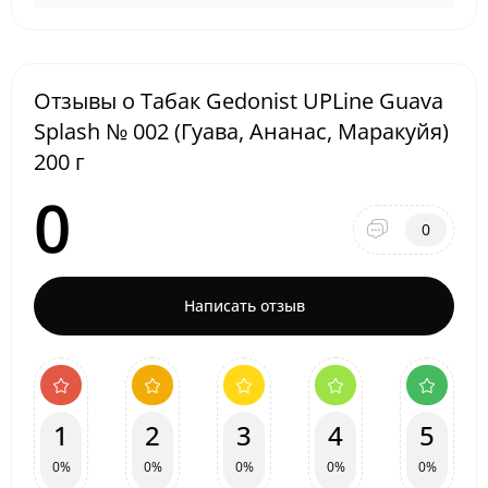
Отзывы о Табак Gedonist UPLine Guava
Splash № 002 (Гуава, Ананас, Маракуйя)
200 г
0
0
Написать отзыв
1
2
3
4
5
0%
0%
0%
0%
0%