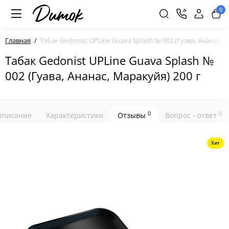
0
Главная
Табак Gedonist UPLine Guava Splash № 002 (Гуава, Ананас, М
Табак Gedonist UPLine Guava Splash №
002 (Гуава, Ананас, Маракуйя) 200 г
0
0
Описание
Характеристики
Отзывы
Вопрос - ответ
Хит