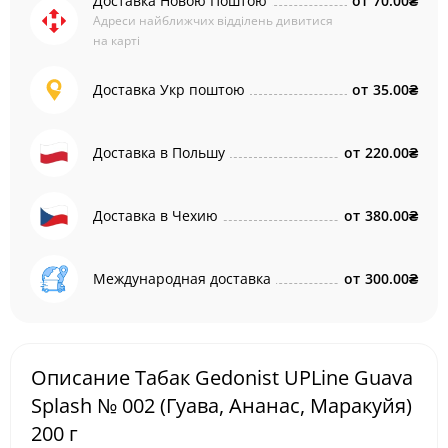
Доставка Новою Поштою
от
70.00₴
Адреси найближчих відділень дивитися
на карті
Доставка Укр поштою
от
35.00₴
Доставка в Польшу
от
220.00₴
Доставка в Чехию
от
380.00₴
Международная доставка
от
300.00₴
Описание Табак Gedonist UPLine Guava
Splash № 002 (Гуава, Ананас, Маракуйя)
200 г