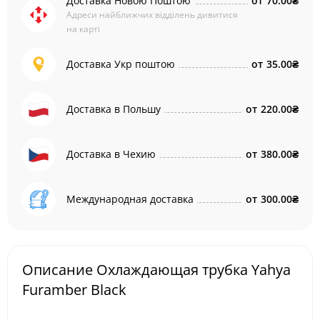
Доставка Новою Поштою
от
70.00₴
Адреси найближчих відділень дивитися
на карті
Доставка Укр поштою
от
35.00₴
Доставка в Польшу
от
220.00₴
Доставка в Чехию
от
380.00₴
Международная доставка
от
300.00₴
Описание Охлаждающая трубка Yahya
Furamber Black