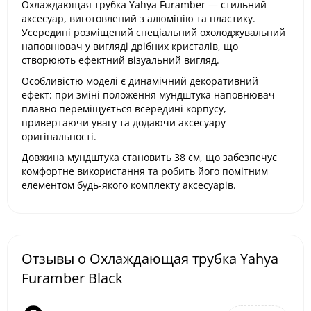
Охлаждающая трубка Yahya Furamber — стильний
аксесуар, виготовлений з алюмінію та пластику.
Усередині розміщений спеціальний охолоджувальний
наповнювач у вигляді дрібних кристалів, що
створюють ефектний візуальний вигляд.
Особливістю моделі є динамічний декоративний
ефект: при зміні положення мундштука наповнювач
плавно переміщується всередині корпусу,
привертаючи увагу та додаючи аксесуару
оригінальності.
Довжина мундштука становить 38 см, що забезпечує
комфортне використання та робить його помітним
елементом будь-якого комплекту аксесуарів.
Отзывы о Охлаждающая трубка Yahya
Furamber Black