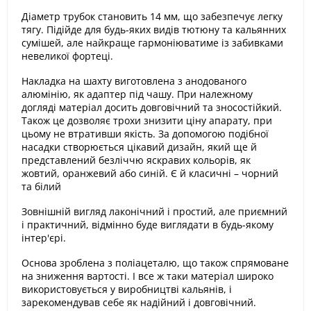
Діаметр трубок становить 14 мм, що забезпечує легку
тягу. Підійде для будь-яких видів тютюну та кальянних
сумішей, але найкраще гармоніюватиме із забивками
невеликої фортеці.
Накладка на шахту виготовлена з анодованого
алюмінію, як адаптер під чашу. При належному
догляді матеріал досить довговічний та зносостійкий.
Також це дозволяє трохи знизити ціну апарату, при
цьому не втративши якість. За допомогою подібної
насадки створюється цікавий дизайн, який ще й
представлений безліччю яскравих кольорів, як
жовтий, оранжевий або синій. Є й класичні – чорний
та білий
Зовнішній вигляд лаконічний і простий, але приємний
і практичний, відмінно буде виглядати в будь-якому
інтер'єрі.
Основа зроблена з поліацеталю, що також спрямоване
на зниження вартості. І все ж таки матеріал широко
використовується у виробництві кальянів, і
зарекомендував себе як надійний і довговічний.