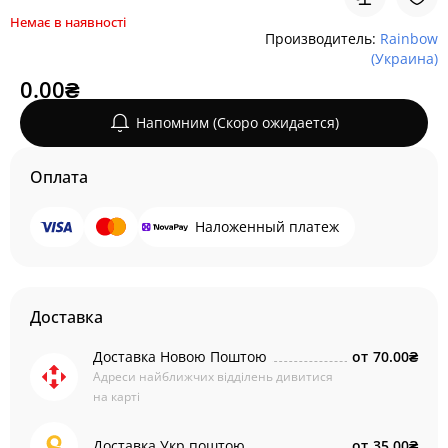
Немає в наявності
Производитель:
Rainbow
(Украина)
0.00₴
Напомним (Скоро ожидается)
Оплата
Наложенный платеж
Доставка
Доставка Новою Поштою
от
70.00₴
Адреси найближчих відділень дивитися
на карті
Доставка Укр поштою
от
35.00₴