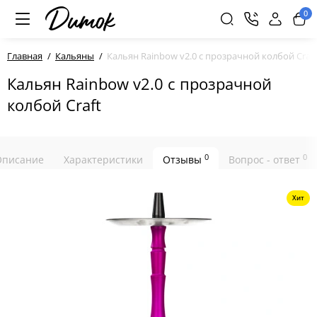
0
Главная
Кальяны
Кальян Rainbow v2.0 с прозрачной колбой Craft
Кальян Rainbow v2.0 с прозрачной
колбой Craft
0
0
Описание
Характеристики
Отзывы
Вопрос - ответ
Хит