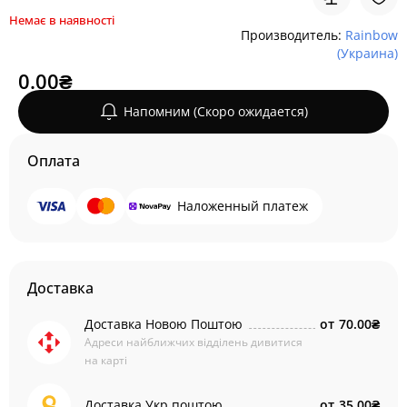
Немає в наявності
Производитель:
Rainbow
(Украина)
0.00₴
Напомним (Скоро ожидается)
Оплата
Наложенный платеж
Доставка
Доставка Новою Поштою
от
70.00₴
Адреси найближчих відділень дивитися
на карті
Доставка Укр поштою
от
35.00₴