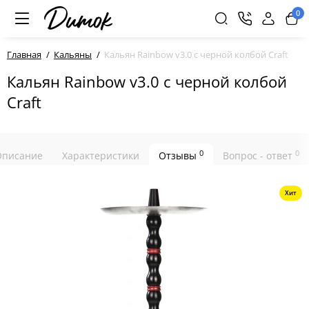
0
Главная
Кальяны
Кальян Rainbow v3.0 с черной колбой Craft
Кальян Rainbow v3.0 с черной колбой
Craft
0
0
Описание
Характеристики
Отзывы
Вопрос - ответ
Хит