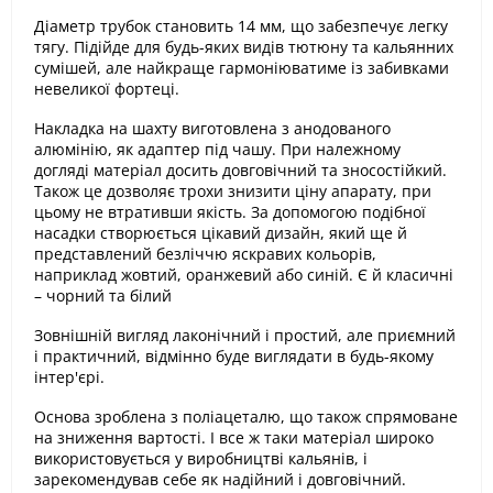
Діаметр трубок становить 14 мм, що забезпечує легку
тягу. Підійде для будь-яких видів тютюну та кальянних
сумішей, але найкраще гармоніюватиме із забивками
невеликої фортеці.
Накладка на шахту виготовлена з анодованого
алюмінію, як адаптер під чашу. При належному
догляді матеріал досить довговічний та зносостійкий.
Також це дозволяє трохи знизити ціну апарату, при
цьому не втративши якість. За допомогою подібної
насадки створюється цікавий дизайн, який ще й
представлений безліччю яскравих кольорів,
наприклад жовтий, оранжевий або синій. Є й класичні
– чорний та білий
Зовнішній вигляд лаконічний і простий, але приємний
і практичний, відмінно буде виглядати в будь-якому
інтер'єрі.
Основа зроблена з поліацеталю, що також спрямоване
на зниження вартості. І все ж таки матеріал широко
використовується у виробництві кальянів, і
зарекомендував себе як надійний і довговічний.