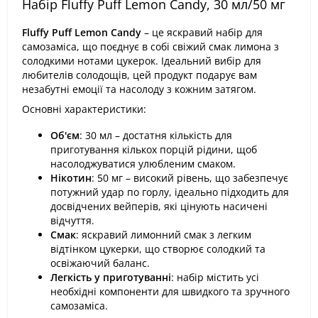
Набір Fluffy Puff Lemon Candy, 30 мл/50 мг
Fluffy Puff Lemon Candy
– це яскравий набір для
самозаміса, що поєднує в собі свіжий смак лимона з
солодкими нотами цукерок. Ідеальний вибір для
любителів солодощів, цей продукт подарує вам
незабутні емоції та насолоду з кожним затягом.
Основні характеристики:
Об'єм
: 30 мл – достатня кількість для
приготування кількох порцій рідини, щоб
насолоджуватися улюбленим смаком.
Нікотин
: 50 мг – високий рівень, що забезпечує
потужний удар по горлу, ідеально підходить для
досвідчених вейперів, які цінують насичені
відчуття.
Смак
: яскравий лимонний смак з легким
відтінком цукерки, що створює солодкий та
освіжаючий баланс.
Легкість у приготуванні
: набір містить усі
необхідні компоненти для швидкого та зручного
самозаміса.