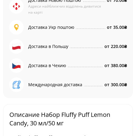
Доставка Новою Поштою
от
70.00₴
Адреси найближчих відділень дивитися
на карті
Доставка Укр поштою
от
35.00₴
Доставка в Польшу
от
220.00₴
Доставка в Чехию
от
380.00₴
Международная доставка
от
300.00₴
Описание Набор Fluffy Puff Lemon
Candy, 30 мл/50 мг