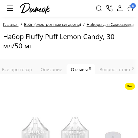
0
Главная
Вейп (электронные сигареты)
Наборы для Самозамеса
Набор Fluffy Puff Lemon Candy, 30
мл/50 мг
0
0
Все про товар
Описание
Отзывы
Вопрос - ответ
Хит