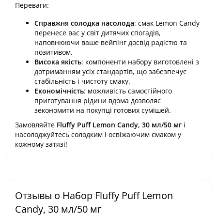
Переваги:
Справжня солодка насолода
: смак Lemon Candy
перенесе вас у світ дитячих спогадів,
наповнюючи ваше вейпінг досвід радістю та
позитивом.
Висока якість
: компоненти набору виготовлені з
дотриманням усіх стандартів, що забезпечує
стабільність і чистоту смаку.
Економічність
: можливість самостійного
приготування рідини вдома дозволяє
зекономити на покупці готових сумішей.
Замовляйте
Fluffy Puff Lemon Candy, 30 мл/50 мг
і
насолоджуйтесь солодким і освіжаючим смаком у
кожному затязі!
Отзывы о Набор Fluffy Puff Lemon
Candy, 30 мл/50 мг