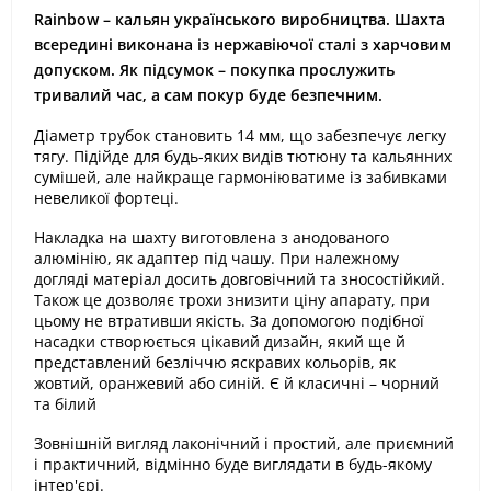
Rainbow – кальян українського виробництва. Шахта
всередині виконана із нержавіючої сталі з харчовим
допуском. Як підсумок – покупка прослужить
тривалий час, а сам покур буде безпечним.
Діаметр трубок становить 14 мм, що забезпечує легку
тягу. Підійде для будь-яких видів тютюну та кальянних
сумішей, але найкраще гармоніюватиме із забивками
невеликої фортеці.
Накладка на шахту виготовлена з анодованого
алюмінію, як адаптер під чашу. При належному
догляді матеріал досить довговічний та зносостійкий.
Також це дозволяє трохи знизити ціну апарату, при
цьому не втративши якість. За допомогою подібної
насадки створюється цікавий дизайн, який ще й
представлений безліччю яскравих кольорів, як
жовтий, оранжевий або синій. Є й класичні – чорний
та білий
Зовнішній вигляд лаконічний і простий, але приємний
і практичний, відмінно буде виглядати в будь-якому
інтер'єрі.