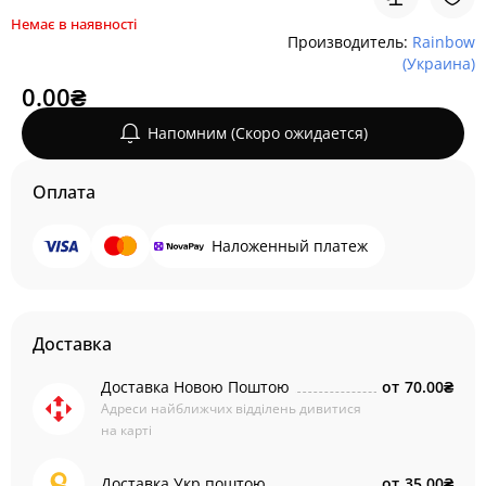
Немає в наявності
Производитель:
Rainbow
(Украина)
0.00₴
Напомним (Скоро ожидается)
Оплата
Наложенный платеж
Доставка
Доставка Новою Поштою
от
70.00₴
Адреси найближчих відділень дивитися
на карті
Доставка Укр поштою
от
35.00₴