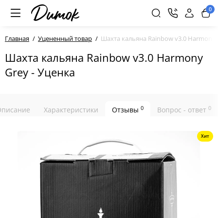
0
Главная
Уцененный товар
Шахта кальяна Rainbow v3.0 Harmony 
Шахта кальяна Rainbow v3.0 Harmony
Grey - Уценка
0
0
Описание
Характеристики
Отзывы
Вопрос - ответ
Хит