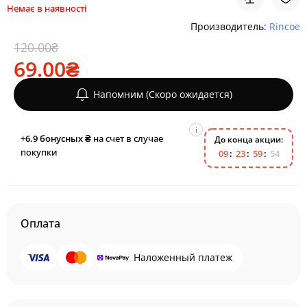
Немає в наявності
Производитель:
Rincoe
120.00₴
69.00₴
Напомним (Скоро ожидается)
i
+6.9
бонусных ₴
на счет в случае
До конца акции:
покупки
0
9
2
3
5
9
5
4
Оплата
Наложенный платеж