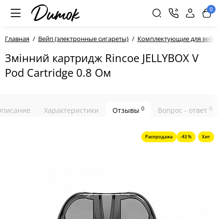
0
Главная
Вейп (электронные сигареты)
Комплектующие для вейп
Змінний картридж Rincoe JELLYBOX V
Pod Cartridge 0.8 Ом
0
0
Описание
Характеристики
Отзывы
Вопрос - ответ
Распродажа
-43 %
Хит