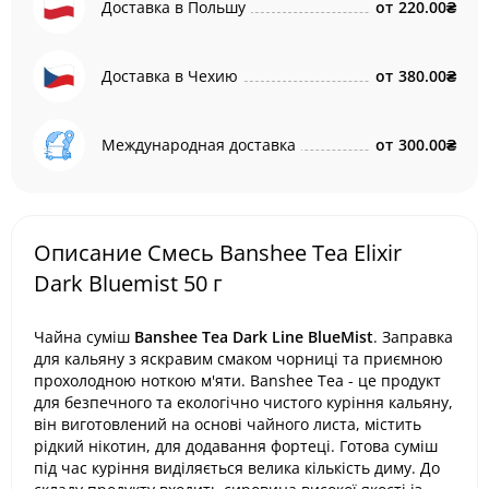
Доставка в Польшу
от
220.00₴
Доставка в Чехию
от
380.00₴
Международная доставка
от
300.00₴
Описание Смесь Banshee Tea Elixir
Dark Bluemist 50 г
Чайна суміш
Banshee Tea Dark Line BlueMist
. Заправка
для кальяну з яскравим смаком чорниці та приємною
прохолодною ноткою м'яти. Banshee Tea - це продукт
для безпечного та екологічно чистого куріння кальяну,
він виготовлений на основі чайного листа, містить
рідкий нікотин, для додавання фортеці. Готова суміш
під час куріння виділяється велика кількість диму. До