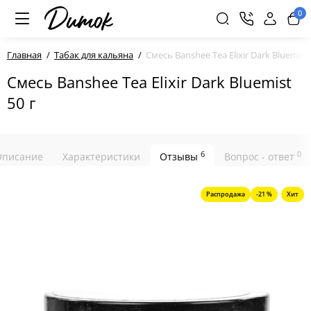
0
Главная
Табак для кальяна
Смесь Banshee Tea Elixir Dark Bluemist 
Смесь Banshee Tea Elixir Dark Bluemist
50 г
6
0
Описание
Характеристики
Отзывы
Вопрос - ответ
Распродажа
-21 %
Хит