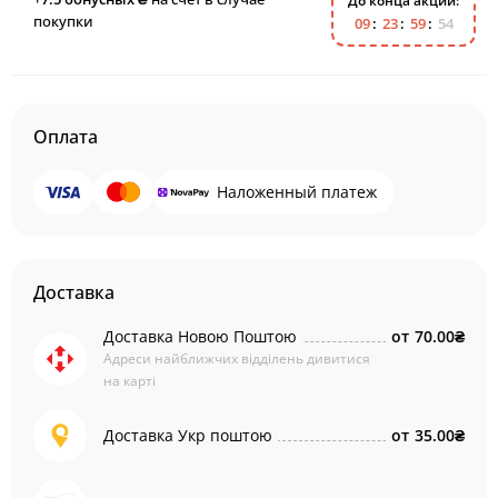
До конца акции:
покупки
0
9
2
3
5
9
5
4
Оплата
Наложенный платеж
Доставка
Доставка Новою Поштою
от
70.00₴
Адреси найближчих відділень дивитися
на карті
Доставка Укр поштою
от
35.00₴