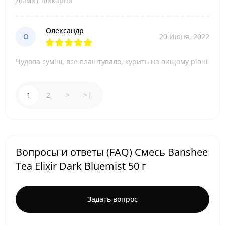
Дымит шикарно
Олександр
О
20 Июня, 2022
Чудова суміш, все влаштувало, курить на вищому рівні
1
2
>
>|
Вопросы и ответы (FAQ) Смесь Banshee
Tea Elixir Dark Bluemist 50 г
Задать вопрос