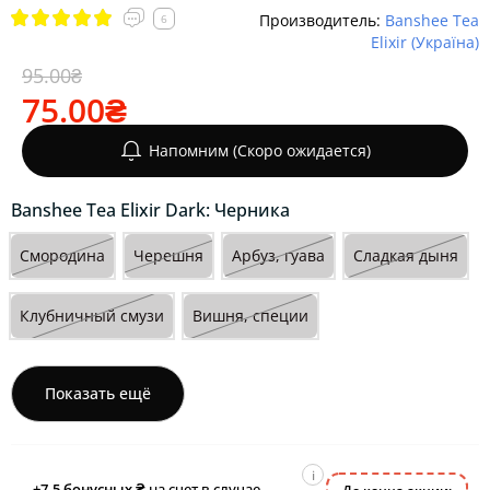
Производитель:
Banshee Tea
6
Elixir (Україна)
95.00₴
75.00₴
Напомним (Скоро ожидается)
Banshee Tea Elixir Dark: Черника
Смородина
Черешня
Арбуз, гуава
Сладкая дыня
Клубничный смузи
Вишня, специи
Показать ещё
i
+7.5
бонусных ₴
на счет в случае