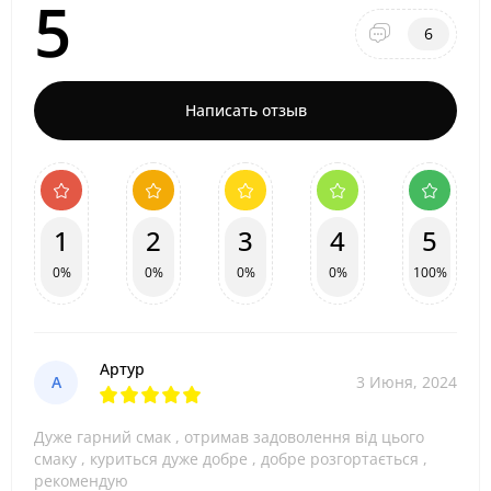
5
6
Написать отзыв
1
2
3
4
5
0%
0%
0%
0%
100%
Артур
А
3 Июня, 2024
Дуже гарний смак , отримав задоволення від цього
смаку , куриться дуже добре , добре розгортається ,
рекомендую