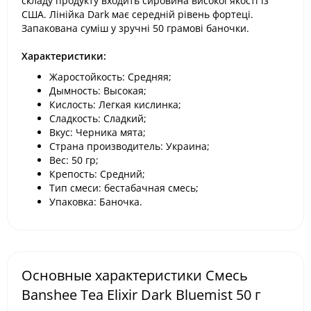
складу продукту входить сировина високої якості із
США. Лінійка Dark має середній рівень фортеці.
Запакована суміш у зручні 50 грамові баночки.
Характеристики:
Жаростойкость: Средняя;
Дымность: Высокая;
Кислость: Легкая кислинка;
Сладкость: Сладкий;
Вкус: Черника мята;
Страна производитель: Украина;
Вес: 50 гр;
Крепость: Средний;
Тип смеси: бестабачная смесь;
Упаковка: Баночка.
Основные характеристики Смесь
Banshee Tea Elixir Dark Bluemist 50 г