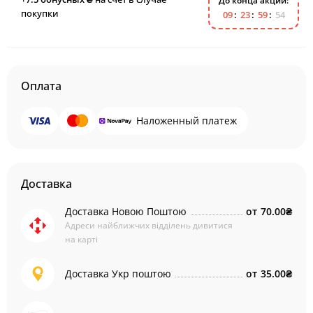
До конца акции:
покупки
0
9
2
3
5
9
5
4
Оплата
Наложенный платеж
Доставка
Доставка Новою Поштою
от
70.00₴
Адреси найближчих відділень дивитися
на карті
Доставка Укр поштою
от
35.00₴