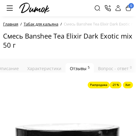
0
Главная
Табак для кальяна
Смесь Banshee Tea Elixir Dark Exotic mi
Смесь Banshee Tea Elixir Dark Exotic mix
50 г
5
0
Описание
Характеристики
Отзывы
Вопрос - ответ
Распродажа
-21 %
Хит