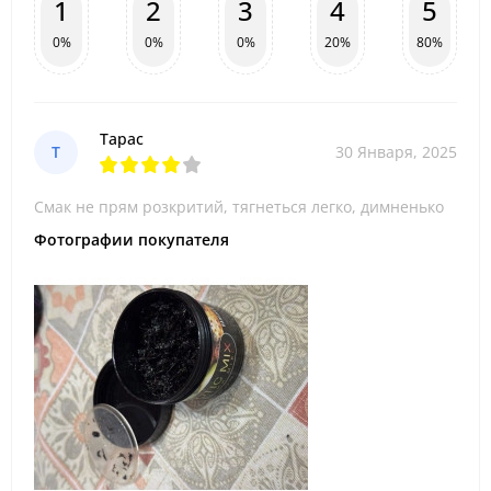
1
2
3
4
5
0%
0%
0%
20%
80%
Тарас
Т
30 Января, 2025
Смак не прям розкритий, тягнеться легко, димненько
Фотографии покупателя