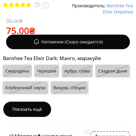
Производитель:
Banshee Tea
5
Elixir (Україна)
95.00₴
75.00₴
Напомним (Скоро ожидается)
Banshee Tea Elixir Dark: Манго, маракуйя
Смородина
Черешня
Арбуз, гуава
Сладкая дыня
Клубничный смузи
Вишня, специи
Показать ещё
i
+7.5
бонусных ₴
на счет в случае