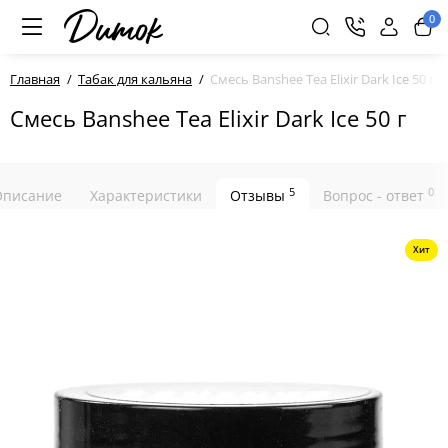
0
Главная
Табак для кальяна
Смесь Banshee Tea Elixir Dark Ice 50 г
Смесь Banshee Tea Elixir Dark Ice 50 г
5
0
Описание
Характеристики
Отзывы
Вопрос - ответ
Хит