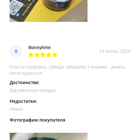
Bonnylime
B
23 Июня, 2024
Класна заправка, завжди змішуємо з іншими , димна,
легко куриться
Достоинства:
Відчувається холодок
Недостатки:
Немає
Фотографии покупателя