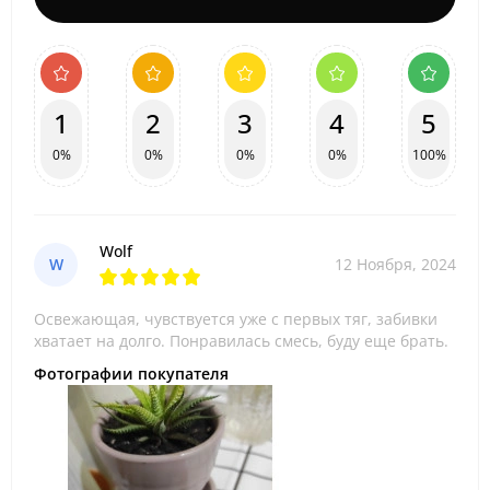
1
2
3
4
5
0%
0%
0%
0%
100%
Wolf
W
12 Ноября, 2024
Освежающая, чувствуется уже с первых тяг, забивки
хватает на долго. Понравилась смесь, буду еще брать.
Фотографии покупателя