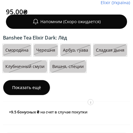
Elixir (Україна)
95.00₴
Напомним (Скоро ожидается)
Banshee Tea Elixir Dark: Лёд
Смородина
Черешня
Арбуз, гуава
Сладкая дыня
Клубничный смузи
Вишня, специи
Показать ещё
i
+9.5
бонусных ₴
на счет в случае покупки