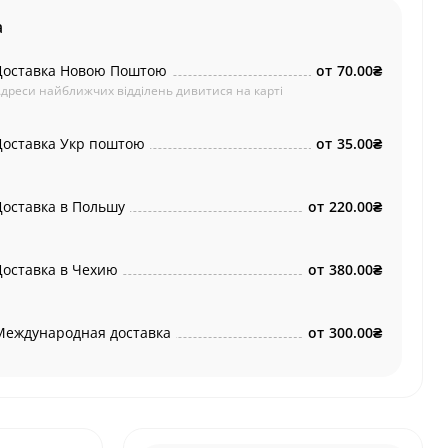
а
Доставка Новою Поштою
от
70.00₴
дреси найближчих відділень дивитися на карті
Доставка Укр поштою
от
35.00₴
Доставка в Польшу
от
220.00₴
Доставка в Чехию
от
380.00₴
Международная доставка
от
300.00₴