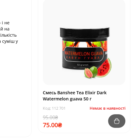
 і не
ий на
ількість
а суміш у
Смесь Banshee Tea Elixir Dark
Watermelon guava 50 г
Код: 112 701
Немає в наявності
95.00₴
75.00₴