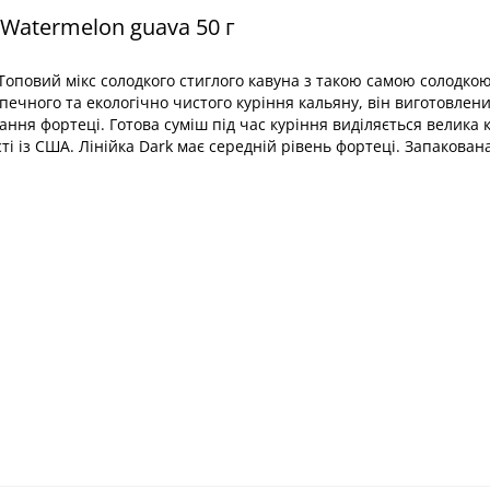
 Watermelon guava 50 г
 Топовий мікс солодкого стиглого кавуна з такою самою солодкою
печного та екологічно чистого куріння кальяну, він виготовлен
ання фортеці. Готова суміш під час куріння виділяється велика к
ті із США. Лінійка Dark має середній рівень фортеці. Запакован