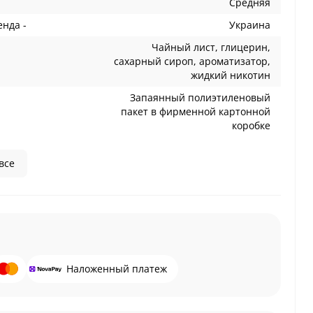
Средняя
енда -
Украина
Чайный лист, глицерин,
сахарный сироп, ароматизатор,
жидкий никотин
Запаянный полиэтиленовый
пакет в фирменной картонной
коробке
все
Наложенный платеж