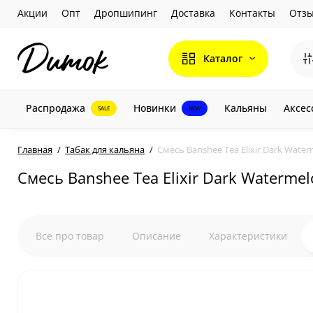
Акции
Опт
Дропшипинг
Доставка
Контакты
Отз
Каталог
Распродажа
Новинки
Кальяны
Аксес
SALE
NEW
Главная
Табак для кальяна
Смесь Banshee Tea Elixir Dark Water
Смесь Banshee Tea Elixir Dark Watermel
Все про товар
Описание
Характеристики