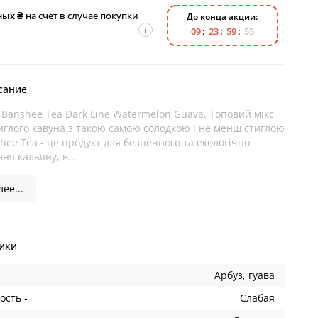
ных ₴
на счет в случае покупки
До конца акции:
i
0
9
2
3
5
9
5
4
сание
Banshee Tea Dark Line Watermelon Guava. Топовий мікс
иглого кавуна з такою самою солодкою і не менш стиглою
hee Tea - це продукт для безпечного та екологічно
ня кальяну, в...
ее...
ики
Арбуз, гуава
ость -
Слабая