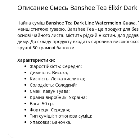
Описание Смесь Banshee Tea Elixir Dark
Чайна суміш
Banshee Tea Dark Line Watermelon Guava
.
менш стиглою гуавою. Banshee Tea - це продукт для без
основі чайного листа, містить рідкий нікотин, для додав
диму. До складу продукту входить сировина високої якос
зручні 50 грамові баночки.
Характеристики:
Жаростійкість: Середня;
Димність: Висока;
Кисність: Легка кислинка;
Солодкість: Солодкий;
Смак: Кавун Гуава;
Країна виробник: Україна;
Вага: 50 гр;
Фортеця: Середня;
Тип суміші: тютюнова суміш;
Упаковка: Баночка.