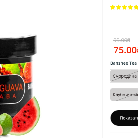
95.00₴
75.00
Banshee Tea E
Смородина
Клубничны
Показат