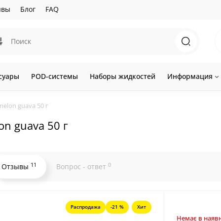
ывы
Блог
FAQ
суары
POD-системы
Наборы жидкостей
Информация
melon guava 50 г
on guava 50 г
11
0
Отзывы
Вопрос - ответ
Распродажа
-21 %
Хит
Немає в наявн