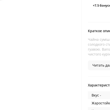
+7.5
бонус
Краткое опи
Чайна суміш 
солодкого ст
гуавою. Bans
чистого курін
Читать дал
Характерист
Вкус -
Жаростойк