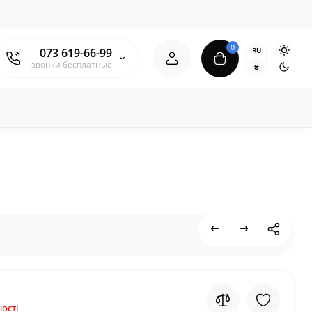
0
RU
073 619-66-99
звонки бесплатные
₴
ості