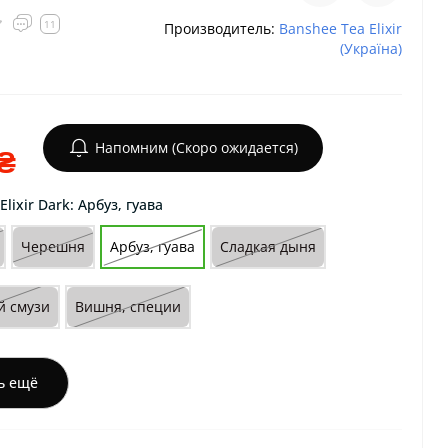
11
Производитель:
Banshee Tea Elixir
(Україна)
Напомним (Скоро ожидается)
₴
lixir Dark: Арбуз, гуава
Черешня
Арбуз, гуава
Сладкая дыня
й смузи
Вишня, специи
ь ещё