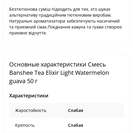
Безтютюнова суміш підходить для тих, хто шукає
альтернативу традиційним тютюновим виробам.
Натуральні ароматизатори забезпечують насичений
та приємний смак.Поєднання кавуна та гуави створює
приємне відчуття.
Основные характеристики Смесь
Banshee Tea Elixir Light Watermelon
guava 50 г
Характеристики
Жаростойкость
Слабая
Крепость
Слабая