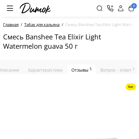
0
Главная
Табак для кальяна
Смесь Banshee Tea Elixir Light Waterme
Смесь Banshee Tea Elixir Light
Watermelon guava 50 г
5
0
Описание
Характеристики
Отзывы
Вопрос - ответ
Хит