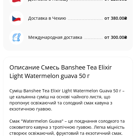
Доставка в Чехию
от
380.00₴
Международная доставка
от
300.00₴
Описание Смесь Banshee Tea Elixir
Light Watermelon guava 50 г
Суміш Banshee Tea Elixir Light Watermelon Guava 50 г –
це кальянна суміш на основі чайного листя, що
пропонує освіжаючий та солодкий смак кавуна з
екзотичною гуавою.
Смак "Watermelon Guava" – це поєднання солодкого та
соковитого кавуна з тропічною гуавою. Легка міцність
створює освіжаючий, фруктовий та екзотичний смак.