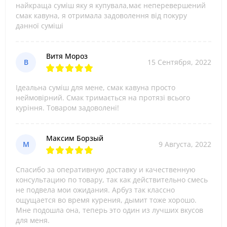
найкраща суміш яку я купувала,має неперевершений
смак кавуна, я отримала задоволення від покуру
данної суміші
Витя Мороз
В
15 Сентября, 2022
Ідеальна суміш для мене, смак кавуна просто
неймовірний. Смак тримається на протязі всього
куріння. Товаром задоволені!
Максим Борзый
М
9 Августа, 2022
Спасибо за оперативную доставку и качественную
консультацию по товару, так как действительно смесь
не подвела мои ожидания. Арбуз так классно
ощущается во время курения, дымит тоже хорошо.
Мне подошла она, теперь это один из лучших вкусов
для меня.