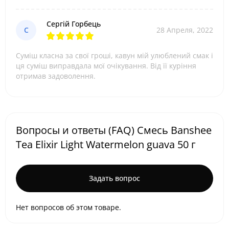
Сергій Горбець
С
28 Апреля, 2022
Суміш класна за свої гроші, кавун мій улюблений смак і
ця суміш виправдала мої очікування. Від її куріння
отримав задоволення.
Вопросы и ответы (FAQ) Смесь Banshee
Tea Elixir Light Watermelon guava 50 г
Задать вопрос
Нет вопросов об этом товаре.