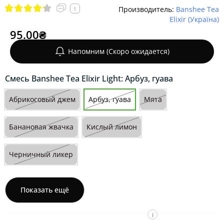
Производитель:
Banshee Tea
5
Elixir (Україна)
95.00₴
Напомним (Скоро ожидается)
Смесь Banshee Tea Elixir Light: Арбуз, гуава
Абрикосовый джем
Арбуз, гуава
Мята
Банановая жвачка
Кислый лимон
Черничный ликер
Показать ещё
i