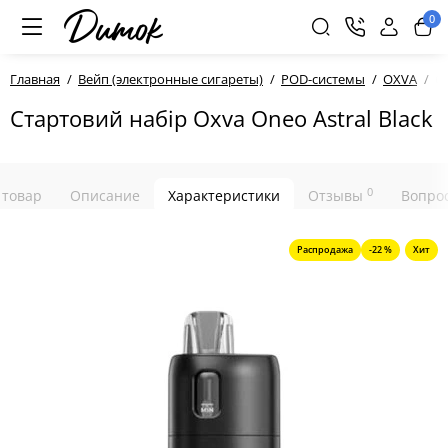
0
Главная
Вейп (электронные сигареты)
POD-системы
OXVA
Ст
Стартовий набір Oxva Oneo Astral Black
0
 товар
Описание
Характеристики
Отзывы
Вопрос
Распродажа
-22 %
Хит