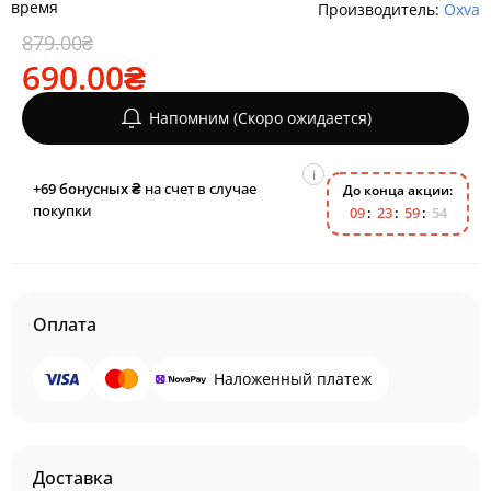
время
Производитель:
Oxva
879.00₴
690.00₴
Напомним (Скоро ожидается)
i
+69
бонусных ₴
на счет в случае
До конца акции:
покупки
0
9
2
3
5
9
5
4
Оплата
Наложенный платеж
Доставка