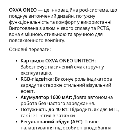
OXVA ONEO
— це інноваційна pod-система, що
поєднує витончений дизайн, потужну
функціональність та комфорт у використанні.
Виготовлена з алюмінієвого сплаву та PCTG,
вона є міцною, стильною та зручною для
повсякденного вейпінгу.
Основні переваги:
Картридж OXVA ONEO UNITECH:
Забезпечує насичений смак і зручну
експлуатацію.
RGB-підсвітка:
Виконує роль індикатора
заряду та створює стильний візуальний
ефект.
Акумулятор 1600 мАг:
Довга автономна
робота без частого заряджання.
Потужність до 40 Вт:
Підходить як для MTL,
так і DTL-стилів затяжки.
Регульований обдув (AFC):
Точне
налаштування під особисті вподобання.