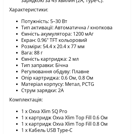
зарядкою за 45 хвилин (2А, Type-C).
Характеристики:
Потужність: 5–30 Вт
Тип активації: Автоматична / кнопкова
Ємність акумулятора: 1200 мАг
Екран: 0.96" TFT кольоровий
Розміри: 54.4 x 20.4 x 77 мм
Вага: 88 г
Ємність картриджа: 2 мл
Тип заправки: Бічна
Регулювання обдуву: Плавне
Опір картриджа: 0.6 Ом, 0.8 Ом
Матеріал корпусу: Метал, PCTG
Струм зарядки: 2А
Комплектація:
1 x Oxva Xlim SQ Pro
1 x картридж Oxva Xlim Top Fill 0.6 Ом
1 x картридж Oxva Xlim Top Fill 0.8 Ом
1 x Кабель USB Type-C