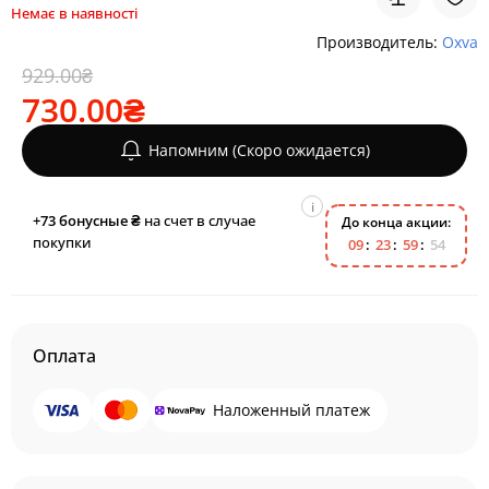
Немає в наявності
Производитель:
Oxva
929.00₴
730.00₴
Напомним (Скоро ожидается)
i
+73
бонусные ₴
на счет в случае
До конца акции:
покупки
0
9
2
3
5
9
5
4
Оплата
Наложенный платеж