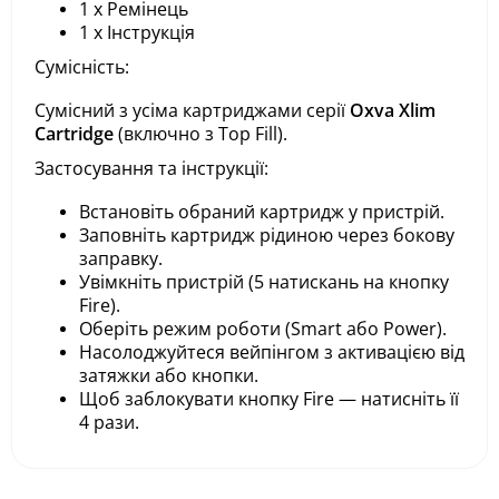
1 x Ремінець
1 x Інструкція
Сумісність:
Сумісний з усіма картриджами серії
Oxva Xlim
Cartridge
(включно з Top Fill).
Застосування та інструкції:
Встановіть обраний картридж у пристрій.
Заповніть картридж рідиною через бокову
заправку.
Увімкніть пристрій (5 натискань на кнопку
Fire).
Оберіть режим роботи (Smart або Power).
Насолоджуйтеся вейпінгом з активацією від
затяжки або кнопки.
Щоб заблокувати кнопку Fire — натисніть її
4 рази.