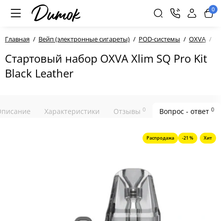
0
Главная
Вейп (электронные сигареты)
POD-системы
OXVA
Ст
Стартовый набор OXVA Xlim SQ Pro Kit
Black Leather
0
0
Описание
Характеристики
Отзывы
Вопрос - ответ
Распродажа
-21 %
Хит