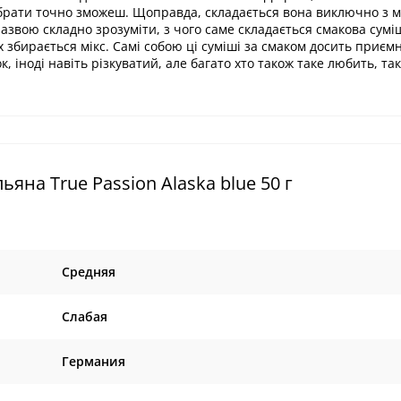
ибрати точно зможеш. Щоправда, складається вона виключно з мі
азвою складно зрозуміти, з чого саме складається смакова сумі
их збирається мікс. Самі собою ці суміші за смаком досить приємн
, іноді навіть різкуватий, але багато хто також таке любить, та
яна True Passion Alaska blue 50 г
Средняя
Слабая
Германия