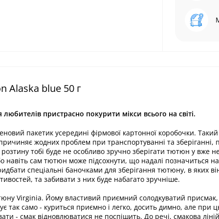
 Alaska blue 50 г
я любителів пристрасно покурити мікси всього на світі.
новий пакетик усередині фірмової картонної коробочки. Такий
причиняє жодних проблем при транспортуванні та зберіганні, 
 розтину тобі буде не особливо зручно зберігати тютюн у вже н
о навіть сам тютюн може підсохнути, що надалі позначиться на 
ридбати спеціальні баночками для зберігання тютюну, в яких ві
ивостей, та забивати з них буде набагато зручніше.
тюну Virginia. Йому властивий приємний солодкуватий присмак,
зує так само - куриться приємно і легко, досить димно, але при 
ати - смак відновлюватися не поспішить. До речі, смакова ліні