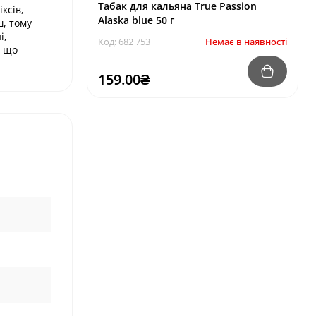
Табак для кальяна True Passion
ксів,
Alaska blue 50 г
ш, тому
і,
Код: 682 753
Немає в наявності
к що
159.00₴