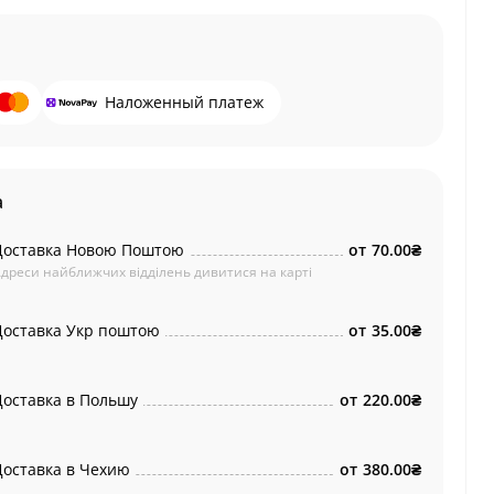
Наложенный платеж
а
Доставка Новою Поштою
от
70.00₴
дреси найближчих відділень дивитися на карті
Доставка Укр поштою
от
35.00₴
Доставка в Польшу
от
220.00₴
Доставка в Чехию
от
380.00₴