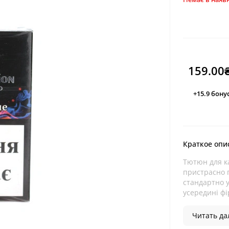
159.00
+15.9
бону
Краткое опи
Тютюн для ка
пристрасно п
стандартно 
усередині фі
Читать дал