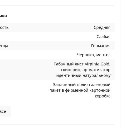
ики
ость -
Средняя
Слабая
енда -
Германия
Черника, ментол
Табачный лист Virginia Gold,
глицерин, ароматизатор
идентичный натуральному
Запаянный полиэтиленовый
пакет в фирменной картонной
коробке
все