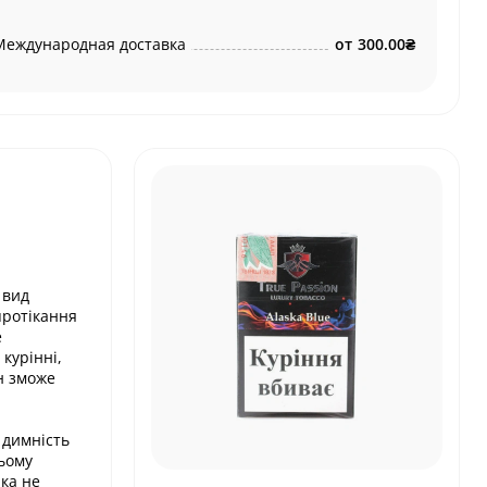
Международная доставка
от
300.00₴
 вид
протікання
е
курінні,
н зможе
 димність
цьому
йка не