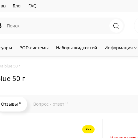
ывы
Блог
FAQ
суары
POD-системы
Наборы жидкостей
Информация
a blue 50 г
lue 50 г
0
0
Отзывы
Вопрос - ответ
Хит
Немає в наявн