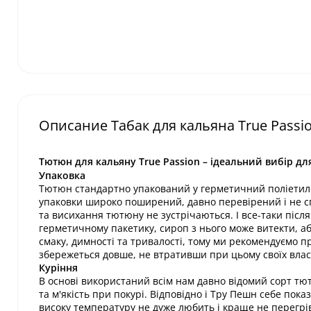
Описание Табак для кальяна True Passion
Тютюн для кальяну True Passion – ідеальний вибір дл
Упаковка
Тютюн стандартно упакований у герметичний поліетиле
упаковки широко поширений, давно перевірений і не с
та висихання тютюну не зустрічаються. І все-таки після
герметичному пакетику, сироп з нього може витекти, аб
смаку, димності та тривалості, тому ми рекомендуємо п
збережеться довше, не втративши при цьому своїх власт
Куріння
В основі використаний всім нам давно відомий сорт тю
та м'якість при покурі. Відповідно і Тру Пешн себе пока
високу температуру не дуже любить і краще не перегрів