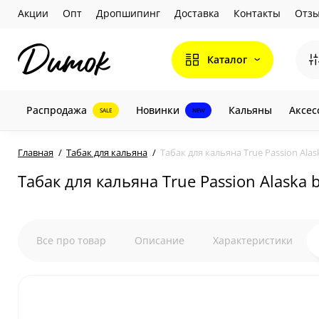
Акции
Опт
Дропшипинг
Доставка
Контакты
Отз
Каталог
Распродажа
Новинки
Кальяны
Аксес
SALE
NEW
Главная
Табак для кальяна
Табак для кальяна True Passion Alask
Табак для кальяна True Passion Alaska b
Все про товар
Описание
Характеристики