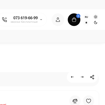
0
RU
073 619-66-99
звонки бесплатные
₴
ості