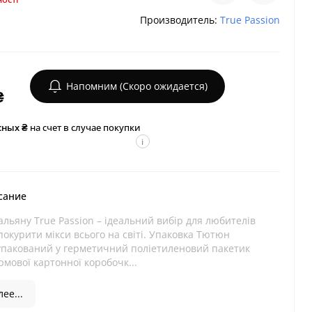
Производитель:
True Passion
Напомним (Скоро ожидается)
₴
сных ₴
на счет в случае покупки
i
сание
льяну True Passion – ідеальний вибір для любителів
окурити мікси всього на світі. Упаковка Тютюн
упакований у герметичний поліетиленовий пакетик
рмової картонної коробочк...
ее...