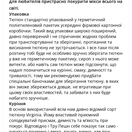
для любителів пристрасно покурити мікси всього на
світі.
Упаковка
Тютюн стандартно упакований у герметичний
поліетиленовий пакетик усередині фірмової картонної
коробочки. Такий вид упаковки широко поширений,
давно перевірений і не спричиняє жодних проблем
при транспортуванні та зберіганні, протікання та
висихання тютюну не зустрічаються. І все-таки після
розтину тобі буде не особливо зручно зберігати тютюн
у вже не герметичному пакетику, сироп з нього може
витекти, або навіть сам тютюн може підсохнути, що
надалі позначиться на курінні, смаку, димності та
тривалості, тому ми рекомендуємо придбати
спеціальні баночками для зберігання тютюну, в яких
він зможе збережеться довше, не втративши при
цьому своїх властивостей, та забивати з них буде
набагато зручніше.
Куріння
В основі використаний всім нам давно відомий сорт
тютюну Virginia. Йому властивий приємний
солодкуватий присмак, димність та м'якість при
покурі. Відповідно і Тру Пешн себе показує так само -
куриться приємно і легко, досить димно, але при