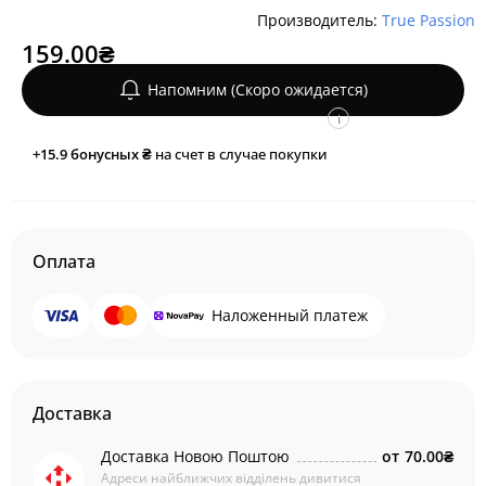
Производитель:
True Passion
159.00₴
Напомним (Скоро ожидается)
i
+15.9
бонусных ₴
на счет в случае покупки
Оплата
Наложенный платеж
Доставка
Доставка Новою Поштою
от
70.00₴
Адреси найближчих відділень дивитися