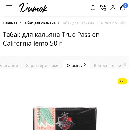
0
Главная
Табак для кальяна
Табак для кальяна True Passion Californ
Табак для кальяна True Passion
California lemo 50 г
0
0
Описание
Характеристики
Отзывы
Вопрос - ответ
Хит