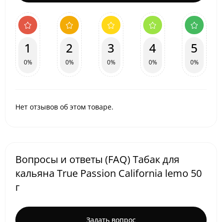
1
2
3
4
5
0%
0%
0%
0%
0%
Нет отзывов об этом товаре.
Вопросы и ответы (FAQ) Табак для
кальяна True Passion California lemo 50
г
Задать вопрос