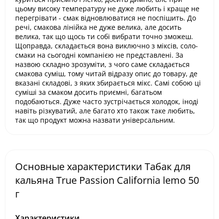
цьому високу температуру не дуже любить і краще не
перегрівати - смак відновлюватися не поспішить. До
речі, смакова лінійка не дуже велика, але досить
велика, так що щось ти собі вибрати точно зможеш.
Щоправда, складається вона виключно з міксів, соло-
смаки на сьогодні компанією не представлені. За
назвою складно зрозуміти, з чого саме складається
смакова суміш, тому читай відразу опис до товару, де
вказані складові, з яких збирається мікс. Самі собою ці
суміші за смаком досить приємні, багатьом
подобаються. Дуже часто зустрічається холодок, іноді
навіть різкуватий, але багато хто також таке любить,
так що продукт можна назвати універсальним.
Основные характеристики Табак для
кальяна True Passion California lemo 50
г
Характеристики