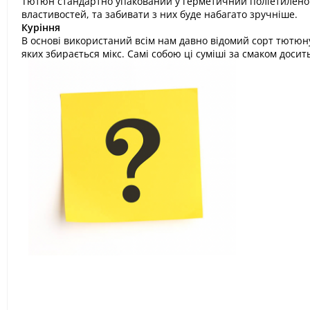
Тютюн стандартно упакований у герметичний поліетиленовий
властивостей, та забивати з них буде набагато зручніше.
Куріння
В основі використаний всім нам давно відомий сорт тютюну 
яких збирається мікс. Самі собою ці суміші за смаком доси