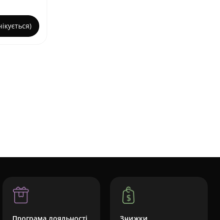
ікується)
Програма лояльності
Знижки