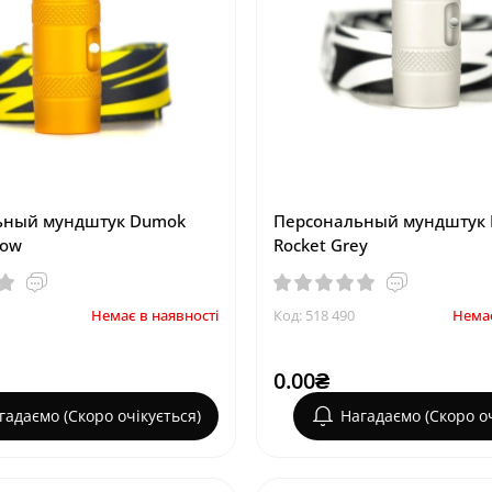
ьный мундштук Dumok
Персональный мундштук
low
Rocket Grey
Немає в наявності
Код: 518 490
Немає
0.00₴
гадаємо (Скоро очікується)
Нагадаємо (Скоро оч