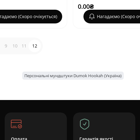
0.00₴
гадаємо (Скоро очікується)
Нагадаємо (Скоро оч
9
10
11
12
Персональні мундштуки Dumok Hookah (Україна)
Оплата
Гарантія якості