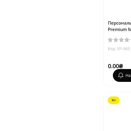
Персональ
Premium M
Код: 101 663
0.00₴
На
Хіт