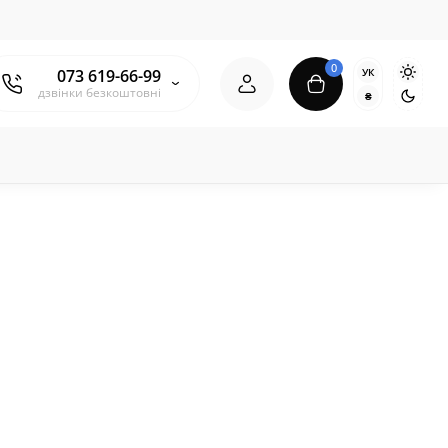
0
УК
073 619-66-99
дзвінки безкоштовні
₴