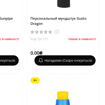
Sunpipe
Персональный мундштук Gusto
Dragon
 в наявності
Код: 722 717
Немає в наявності
0.00₴
ікується)
Нагадаємо (Скоро очікується)
Хіт