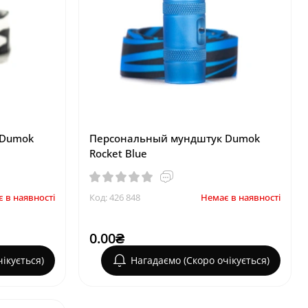
 Dumok
Персональный мундштук Dumok
Rocket Blue
 в наявності
Код: 426 848
Немає в наявності
0.00₴
ікується)
Нагадаємо (Скоро очікується)