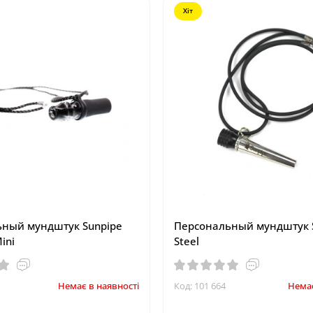
Хіт
ный мундштук Sunpipe
Персональный мундштук 
ini
Steel
Немає в наявності
Код: 101 664
Немає