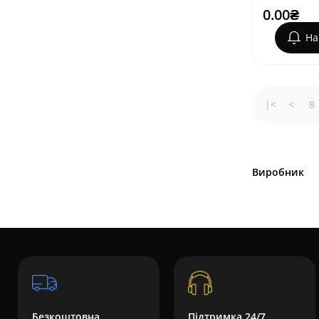
0.00₴
На
|<
<
8
Виробник
Безкоштовна
Підтримка 24/7