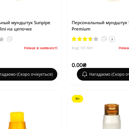
ный мундштук Sunpipe
Персональный мундштук 
ini на цепочке
Premium
3
Немає в наявності
Код: 101 661
Немає
0.00₴
гадаємо (Скоро очікується)
Нагадаємо (Скоро оч
Хіт