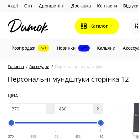
Акції
Опт
Дропшипінг
Доставка
Контакти
Відгуки
Каталог
Розпродаж
Новинки
Кальяни
Аксесу
SALE
NEW
Головна
Аксесуари
Персональні мундштуки
Персональні мундштуки сторінка 12
ЦІНА
-
₴
370
398
425
453
480