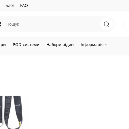
Блог
FAQ
ари
POD-системи
Набори рідин
Інформація