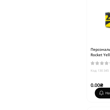
Персонал
Rocket Yel
Код: 130 345
0.00₴
На