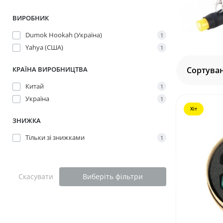
ВИРОБНИК
Dumok Hookah (Україна)
1
Yahya (США)
1
Сортуван
КРАЇНА ВИРОБНИЦТВА
Китай
1
Україна
1
Хіт
ЗНИЖКА
Тільки зі знижками
1
Скасувати
Виберіть фільтри