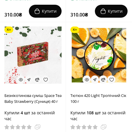
Купити
Купити
310.00₴
310.00₴
Хіт
Хіт
Безнікотинова суміш Space Tea
Тютюн 420 Light Тропічний Сік
Baby Strawberry (Суниця) 40 г
100 г
Купили
4 шт
за останній
Купили
108 шт
за останній
час
час