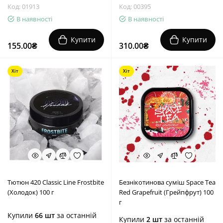
Код: 01913
Код: 00395
В наявності
В наявності
Купити
Купити
155.00₴
310.00₴
Хіт
Хіт
Тютюн 420 Classic Line Frostbite
Безнікотинова суміш Space Tea
(Холодок) 100 г
Red Grapefruit (Грейпфрут) 100
г
Купили
66 шт
за останній
Купили
2 шт
за останній