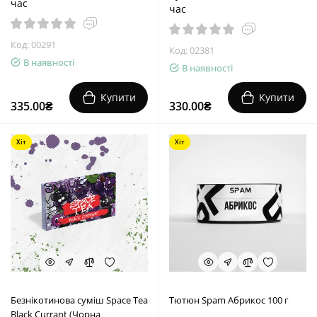
час
час
Код: 00291
Код: 02381
В наявності
В наявності
Купити
Купити
335.00₴
330.00₴
Хіт
Хіт
Безнікотинова суміш Space Tea
Тютюн Spam Абрикос 100 г
Black Currant (Чорна