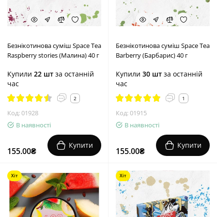
Безнікотинова суміш Space Tea
Безнікотинова суміш Space Tea
Raspberry stories (Малина) 40 г
Barberry (Барбарис) 40 г
Купили
22 шт
за останній
Купили
30 шт
за останній
час
час
2
1
Код: 01928
Код: 01915
В наявності
В наявності
Купити
Купити
155.00₴
155.00₴
Хіт
Хіт