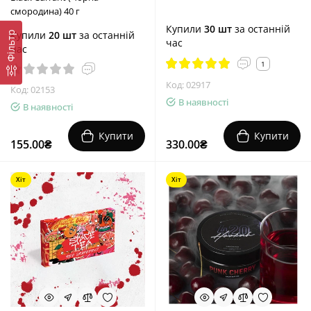
смородина) 40 г
Купили
30 шт
за останній
Купили
20 шт
за останній
Фільтр
час
час
1
Код: 02917
Код: 02153
В наявності
В наявності
Купити
Купити
155.00₴
330.00₴
Хіт
Хіт