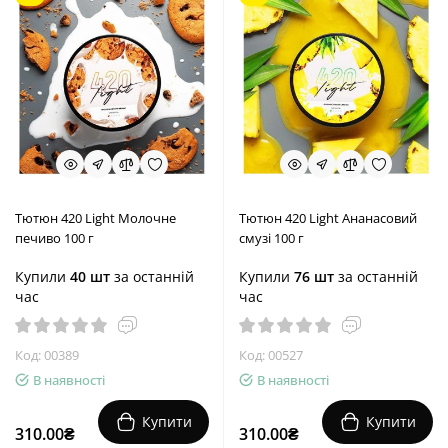
Тютюн 420 Light Молочне
Тютюн 420 Light Ананасовий
печиво 100 г
смузі 100 г
Купили
40 шт
за останній
Купили
76 шт
за останній
час
час
Код: 00389
Код: 00527
В наявності
В наявності
Купити
Купити
310.00₴
310.00₴