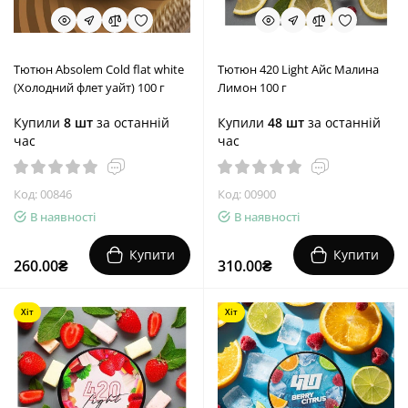
Тютюн Absolem Cold flat white
Тютюн 420 Light Айс Малина
(Холодний флет уайт) 100 г
Лимон 100 г
Купили
8 шт
за останній
Купили
48 шт
за останній
час
час
Код: 00846
Код: 00900
В наявності
В наявності
Купити
Купити
260.00₴
310.00₴
Хіт
Хіт