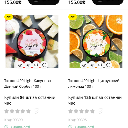
155.00₴
155.00₴
Хіт
Хіт
Тютюн 420 Light Кавуново
Тютюн 420 Light Цитрусовий
Динний Сорбет 100 г
лимонад 100 г
Купили
86 шт
за останній
Купили
126 шт
за останній
час
час
Код: 00390
Код: 00396
В наявності
В наявності