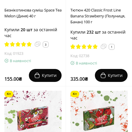
Безнікотинова суміш Space Tea
Тютюн 420 Classic Frost Line
Melon (Диня) 40 г
Banana Strawberry (Полуниця,
Банан) 100 г
Купили
20 шт
за останній
Купили
232 шт
за останній
час
час
3
1
Код: 01923
Код: 02738
В наявності
В наявності
Купити
Купити
155.00₴
335.00₴
Хіт
Хіт