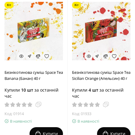
Хіт
Хіт
Безнікотинова суміш Space Tea
Безнікотинова суміш Space Tea
Banana (Банан) 40 г
Sicilian Orange (Апельсин) 40 г
Купили
10 шт
за останній
Купили
4 шт
за останній
час
час
Код: 01914
Код: 01933
В наявності
В наявності
Купити
Купити