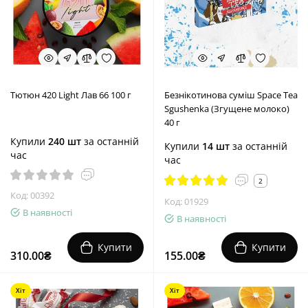
Тютюн 420 Light Лав 66 100 г
Безнікотинова суміш Space Tea
Sgushenka (Згущене молоко)
40 г
Купили
240 шт
за останній
Купили
14 шт
за останній
час
час
2
Код: 00392
Код: 01929
В наявності
В наявності
Купити
Купити
310.00₴
155.00₴
Хіт
Хіт