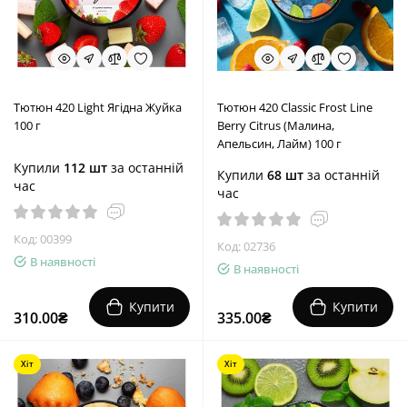
Тютюн 420 Light Ягідна Жуйка
Тютюн 420 Classic Frost Line
100 г
Berry Citrus (Малина,
Апельсин, Лайм) 100 г
Купили
112 шт
за останній
Купили
68 шт
за останній
час
час
Код: 00399
Код: 02736
В наявності
В наявності
Купити
Купити
310.00₴
335.00₴
Хіт
Хіт