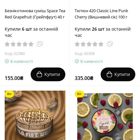
Безнікотинова суміш Space Tea
Тютюн 420 Classic Line Punk
Red Grapefruit (Грейпфрут) 40 г
Cherry (Вишневий сік) 100 г
Купили
6 шт
за останній
Купили
26 шт
за останній
час
час
Код: 02380
Код: 00306
В наявності
В наявності
Купити
Купити
155.00₴
335.00₴
Хіт
Хіт