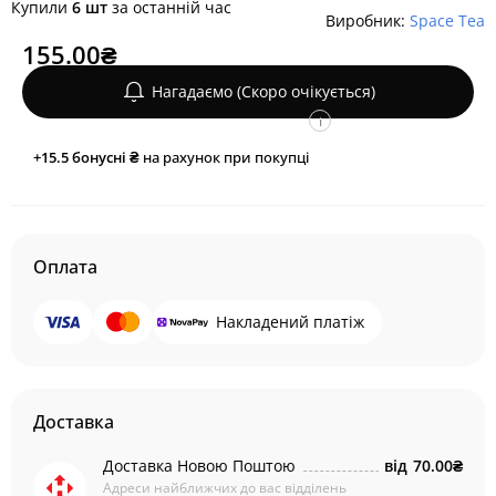
Купили
6 шт
за останній час
Виробник:
Space Tea
155.00₴
Нагадаємо (Скоро очікується)
i
+15.5
бонусні ₴
на рахунок при покупці
Оплата
Накладений платіж
Доставка
Доставка Новою Поштою
від
70.00₴
Адреси найближчих до вас відділень