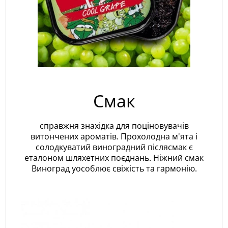
Смак
справжня знахідка для поціновувачів
витончених ароматів. Прохолодна м'ята і
солодкуватий виноградний післясмак є
еталоном шляхетних поєднань. Ніжний смак
Виноград уособлює свіжість та гармонію.