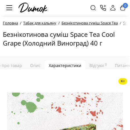
0
Головна
Табак для кальяну
Безнікотинова суміш Space Tea
Spa
Безнікотинова суміш Space Tea Cool
Grape (Холодний Виноград) 40 г
0
е про товар
Опис
Характеристики
Відгуки
Питанн
Хіт