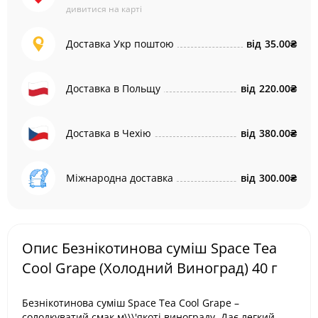
дивитися на карті
Доставка Укр поштою
від
35.00₴
Доставка в Польщу
від
220.00₴
Доставка в Чехію
від
380.00₴
Міжнародна доставка
від
300.00₴
Опис Безнікотинова суміш Space Tea
Cool Grape (Холодний Виноград) 40 г
Безнікотинова суміш Space Tea Cool Grape –
солодкуватий смак м\\\'якоті винограду. Дає легкий