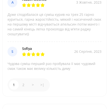
A
3 Жовтня, 2023
Дуже сподобалася ця суміш курив на трех 25 гарно
куриться, гарна жаростійкість, мякий і насичений смак
на першому місті відчувається апельсин потім манго і
на самий кінець легка прохолода від м'яти раджу
скоштувати))
Sofiya
S
26 Серпня, 2023
Чудова суміш перший раз пробувала її має чудовий
смак також має велику кількість диму
1
2
>
>|