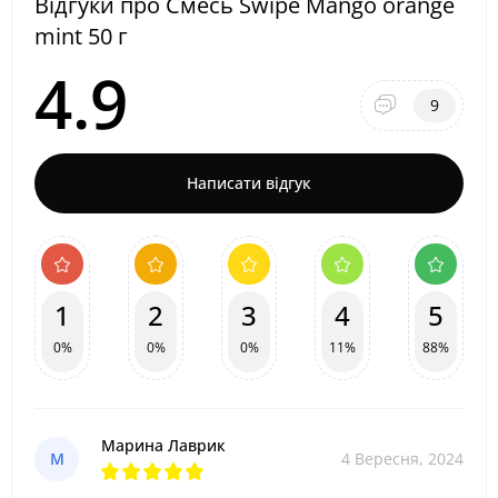
Відгуки про Cмесь Swipe Mango orange
mint 50 г
4.9
9
Написати відгук
1
2
3
4
5
0%
0%
0%
11%
88%
Марина Лаврик
М
4 Вересня, 2024