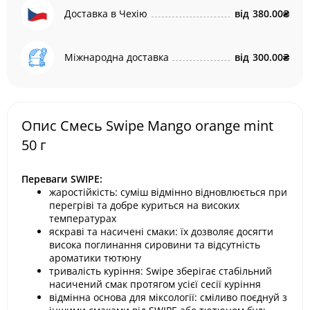
Доставка в Чехію
від
380.00₴
Міжнародна доставка
від
300.00₴
Опис Cмесь Swipe Mango orange mint
50 г
Переваги SWIPE:
жаростійкість: суміш відмінно відновлюється при
перегріві та добре куриться на високих
температурах
яскраві та насичені смаки: їх дозволяє досягти
висока поглинання сировини та відсутність
ароматики тютюну
тривалість куріння: Swipe зберігає стабільний
насичений смак протягом усієї сесії куріння
відмінна основа для міксології: сміливо поєднуй з