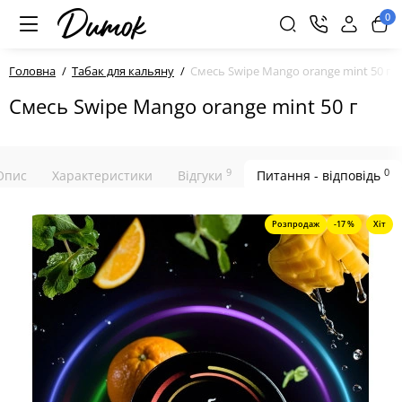
0
Головна
Табак для кальяну
Cмесь Swipe Mango orange mint 50 г
Cмесь Swipe Mango orange mint 50 г
9
0
Опис
Характеристики
Відгуки
Питання - відповідь
Розпродаж
-17 %
Хіт