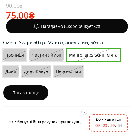
90.00₴
75.00₴
Нагадаємо (Скоро очікується)
Cмесь Swipe 50 гр: Манго, апельсин, м'ята
Чорниця
Чистий лимон
Манго, апельсин, м'ята
Диня
Диня Кавун
Персик, чай
Показати ще
i
До кінця акції:
+7.5
бонусні ₴
на рахунок при покупці
0
9
2
3
5
9
5
3