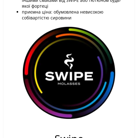
іншими смаками від SWIPE або тютюном будь-
якої фортеці
приємна ціна: обумовлена невисокою
собівартістю сировини