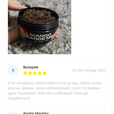
Валерия
В
24 Листопада, 2023
Я не очікувала такого ефекту але це вау, суміш супер
класна, димна, запах неймовірний, у роті післясмак
дуже приємний. Мені він найбільше поки що
подобається.
Aladin Meshko