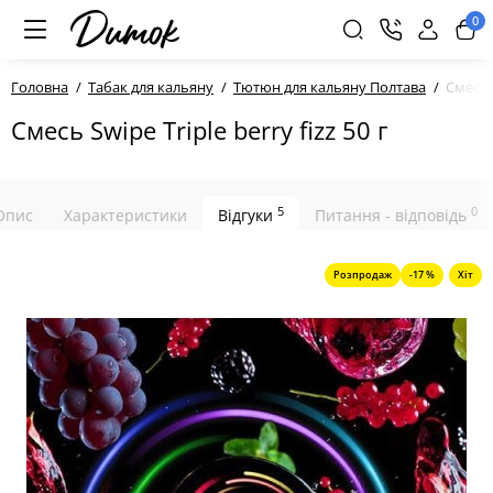
0
Головна
Табак для кальяну
Тютюн для кальяну Полтава
Cмесь S
Cмесь Swipe Triple berry fizz 50 г
5
0
Опис
Характеристики
Відгуки
Питання - відповідь
Розпродаж
-17 %
Хіт