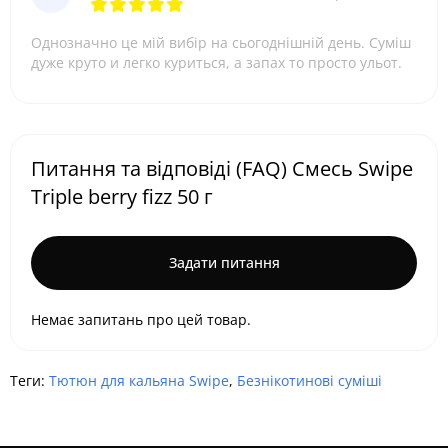
Однозначно це мій вибір на сьогоднішній день. Суміш
дуже круто и легко куриться, а запах то просто ульот.
Питання та відповіді (FAQ) Cмесь Swipe
Triple berry fizz 50 г
Задати питання
Немає запитань про цей товар.
Теги:
Тютюн для кальяна Swipe
,
Безнікотинові суміші