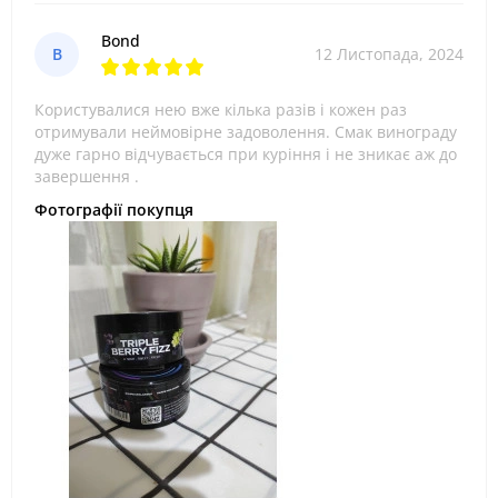
Bond
B
12 Листопада, 2024
Користувалися нею вже кілька разів і кожен раз
отримували неймовірне задоволення. Смак винограду
дуже гарно відчувається при куріння і не зникає аж до
завершення .
Фотографії покупця