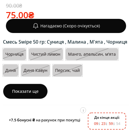
90.00₴
75.00₴
Нагадаємо (Скоро очікується)
Cмесь Swipe 50 гр: Суниця , Малина , М'ята , Чорниця
Чорниця
Чистий лимон
Манго, апельсин, м'ята
Диня
Диня Кавун
Персик, чай
Показати ще
i
До кінця акції:
+7.5
бонусні ₴
на рахунок при покупці
0
9
2
3
5
9
5
4