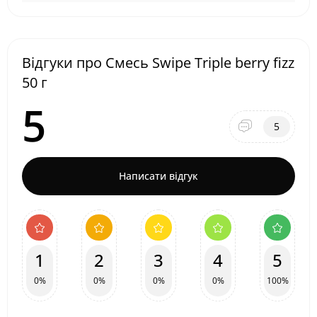
Відгуки про Cмесь Swipe Triple berry fizz
50 г
5
5
Написати відгук
1
2
3
4
5
0%
0%
0%
0%
100%