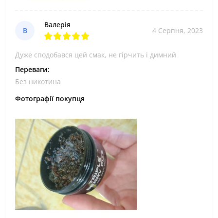
Валерія
В
4 Серпня, 2023
Дуже сподобався цей смак, не гірчить і димний
Переваги:
Без никотина
Фотографії покупця