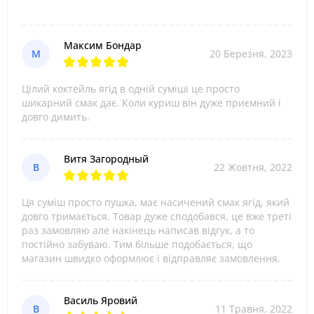
Максим Бондар
М
20 Березня, 2023
Цілий коктейль ягід в одній суміші це просто
шикарний смак дає. Коли куриш він дуже приємний і
довго димить.
Витя Загородный
В
22 Жовтня, 2022
Ця суміш просто пушка, має насичений смак ягід, який
довго тримається. Товар дуже сподобався, це вже треті
раз замовляю але накінець написав відгук, а то
постійно забуваю. Тим більше подобається, що
магазин швидко оформлює і відправляє замовлення.
Василь Яровий
В
11 Травня, 2022