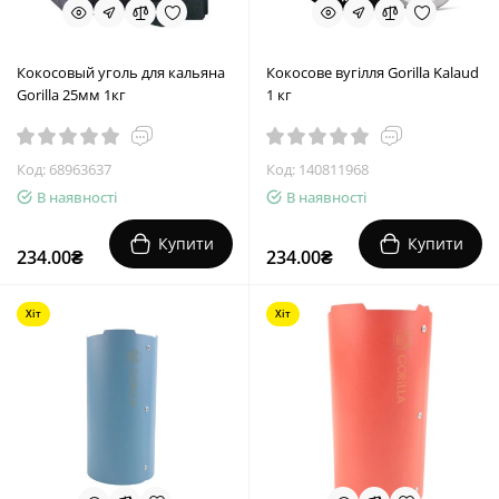
Кокосовый уголь для кальяна
Кокосове вугілля Gorilla Kalaud
Gorilla 25мм 1кг
1 кг
Код: 68963637
Код: 140811968
В наявності
В наявності
Купити
Купити
234.00₴
234.00₴
Хіт
Хіт